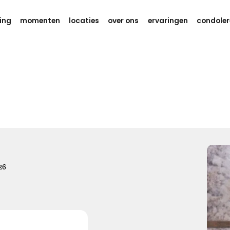
ing
momenten
locaties
over ons
ervaringen
condoler
Gedachten en kracht
Weet dat er aan je wordt gedacht
tijdens deze zware dagen.
Ik wens je eindeloos veel kracht,
om dit verdriet te kunnen dragen.
Kies dit gedicht
26
Gedachten bij jou
We willen je even zeggen dat we aan je denken, hou je