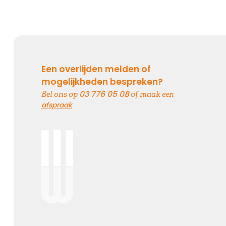
Elke dag gemist
Geen dag vergeten, alle dagen gemist
Een overlijden melden of
mogelijkheden bespreken?
03 776 05 08
Bel ons op
of maak een
Kies dit gedicht
afspraak
Onvergetelijk
Dat jij er bent geweest voor ons is zo onvergetelijk mooi,
we vergeten je nooit.