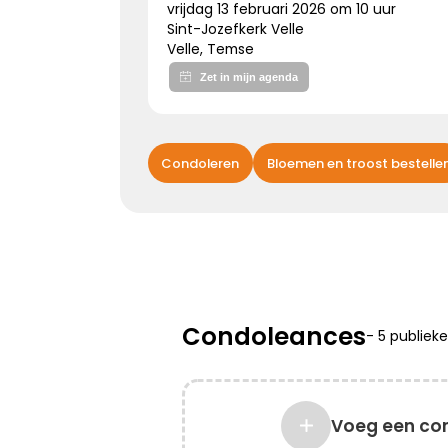
vrijdag 13 februari 2026 om 10 uur
Sint-Jozefkerk Velle
Velle, Temse
Kies dit gedicht
Bijzonder persoon gemist
Condoleren
Bloemen en troost bestelle
De wereld mist een heel bijzonder iemand.
Een dierbaar, geliefd persoon.
Uniek en onvervangbaar.
Veel sterkte toegewenst!
Condoleances
-
5 publiek
Kies dit gedicht
Voeg een co