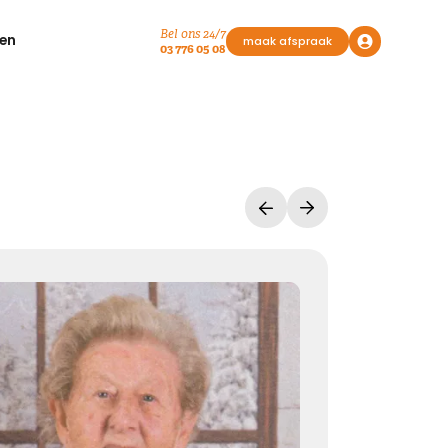
Bel ons 24/7
en
maak afspraak
03 776 05 08
Vasthouden bij afscheid
Afscheid nemen, is niet loslaten
Het is een andere manier van vasthouden
Kies dit gedicht
Liefde geeft troost
Waar rouw is, is liefde. Waar liefde is, geven