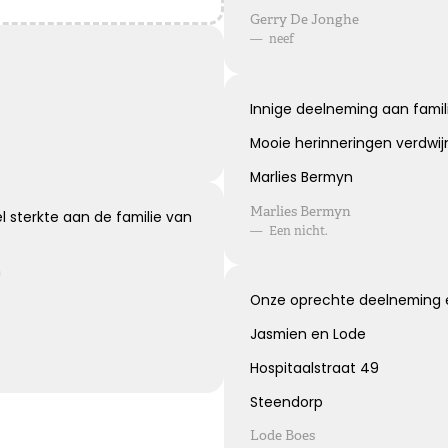
Blijvende herinneringen
Gerry De Jonghe
—
neef
De foto’s, de herinneringen, de liefde in je hart, ze zullen
blijven.
Je draagt ze altijd met je mee.
Innige deelneming aan famili
Veel sterkte ...
Mooie herinneringen verdwijn
Marlies Bermyn
Kies dit gedicht
Marlies Bermyn
 sterkte aan de familie van
—
Een nicht.
n
Leegte en herinneringen
Onze oprechte deelneming e
Een stoel blijft leeg. Een stem blijft zwijgen. Maar in ons
Jasmien en Lode
hart zullen de herinneringen voor altijd blijven.
Hospitaalstraat 49
Steendorp
Kies dit gedicht
Lode Boes