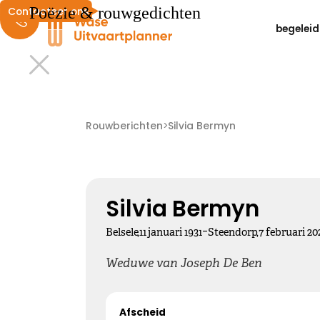
Poëzie & rouwgedichten
Contacteer ons
begeleid
Liefdevolle herinneringen
We wensen je liefdevolle herinneringen die zacht
Rouwberichten
>
Silvia Bermyn
dwarrelen door je hoofd en landen in je hart ...
Kies dit gedicht
Silvia Bermyn
-
Belsele
,
11
januari
1931
Steendorp
,
7
februari
20
Weduwe van Joseph De Ben
Altijd bij ons
Afscheid
Nooit meer hier, maar altijd bij ons.