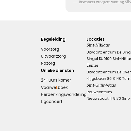
—
Bewoners vroegere woning Silv
Knuffel voor troost
Een hele dikke knuffel voor jullie in deze moeilijke
Begeleiding
Locaties
periode.
Sint-Niklaas
Voorzorg
Uitvaartcentrum De Sing
Uitvaartzorg
Singel 13, 9100 Sint-Nikl
Nazorg
Kies dit gedicht
Temse
Unieke diensten
Uitvaartcentrum De Ove
Krijgsbaan 86, 9140 Tem
24-uurs kamer
Sint-Gillis-Waas
Vaarwe
L
boek
Wens van steun en kracht
Rouwcentrum
Herdenkings­wandeling
Nieuwstraat 11, 9170 Sint
Ligconcert
Ik wens je sterkte en veel kracht om je verdriet te dragen,
ik wens je liefde en steun, voor nu en alle dagen.