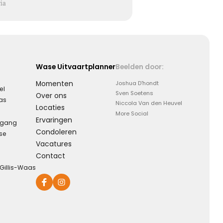
ia
Eeuwige dankbaarheid
Dank voor wie je was en wat je deed, weet dat ik je nooit
Wase Uitvaartplanner
Beelden door:
vergeet ...
Momenten
Joshua D'hondt
el
Sven Soetens
Over ons
aas
Niccola Van den Heuvel
Locaties
Kies dit gedicht
More Social
Ervaringen
rgang
Condoleren
se
Vacatures
Contact
-Gillis-Waas