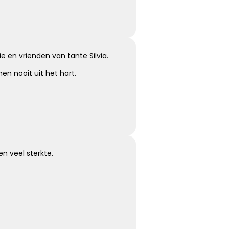
Koester de momenten
Koester de vele mooie momenten die jullie hebben
gehad, kijk terug met een lach en een traan.
e en vrienden van tante Silvia.
en nooit uit het hart.
Kies dit gedicht
Moeilijk te uiten
n veel sterkte.
Soms is er zoveel dat we voelen maar zo weinig wat we
kunnen zeggen …
Kies dit gedicht