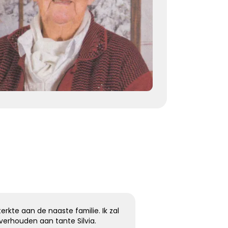
herinneringen voor altijd troost
Kies dit gedicht
Terugdenken met sterkte
Je denkt terug aan hoe het was
Met een glimlach en een traan
Onvoorstelbaar
Dat het leven gewoon doorgaat
Veel sterkte gewenst ...
Kies dit gedicht
erkte aan de naaste familie. Ik zal
verhouden aan tante Silvia.