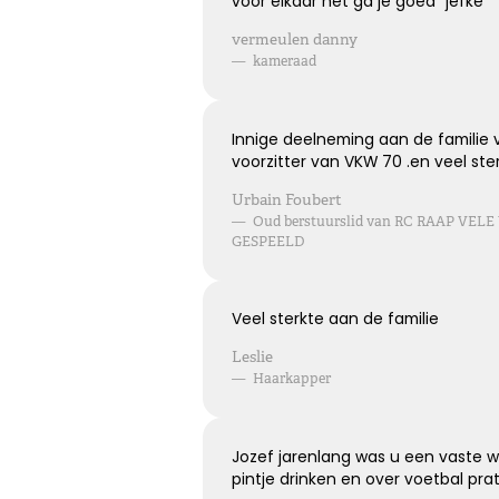
voor elkaar het ga je goed "jefke"
Kies dit gedicht
vermeulen danny
—
kameraad
Innige deelneming aan de familie
voorzitter van VKW 70 .en veel ste
Urbain Foubert
—
Oud berstuurslid van RC RAAP VE
GESPEELD
Veel sterkte aan de familie
Leslie
—
Haarkapper
Jozef jarenlang was u een vaste 
pintje drinken en over voetbal pra