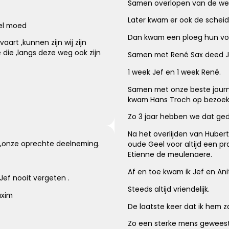
Samen overlopen van de wed
Later kwam er ook de scheids
eel moed
Dan kwam een ploeg hun voo
vaart ,kunnen zijn wij zijn
die ,langs deze weg ook zijn
Samen met René Sax deed J
1 week Jef en 1 week René.
Samen met onze beste journa
kwam Hans Troch op bezoek
Zo 3 jaar hebben we dat ge
Na het overlijden van Huber
na ,onze oprechte deelneming.
oude Geel voor altijd een p
Etienne de meulenaere.
Af en toe kwam ik Jef en An
n Jef nooit vergeten .
Steeds altijd vriendelijk.
axim
De laatste keer dat ik hem z
Zo een sterke mens geweest 