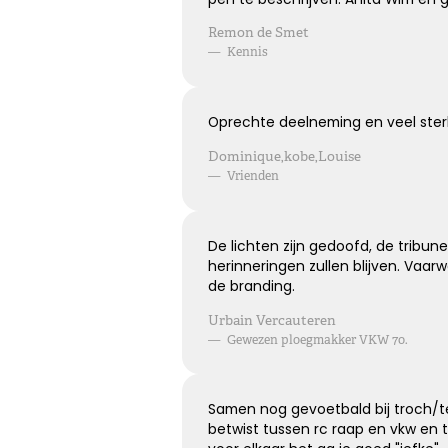
Remon de Smet
—
Kennis
Elke dag gemist
Oprechte deelneming en veel ster
Geen dag vergeten, alle dagen gemist
Dominique,kobe,Louise
—
Vrienden
Kies dit gedicht
De lichten zijn gedoofd, de tribune
herinneringen zullen blijven. Vaarwe
de branding.
Onvergetelijk
Urbain Vercauteren
—
Gewezen ploegmakker VKW 70.
Dat jij er bent geweest voor ons is zo onvergetelijk mooi,
we vergeten je nooit.
Samen nog gevoetbald bij troch/te
betwist tussen rc raap en vkw en 