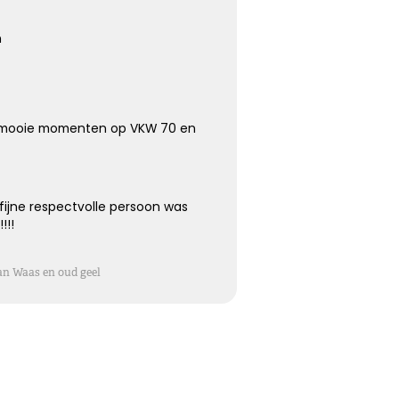
n
e mooie momenten op VKW 70 en
fijne respectvolle persoon was
!!!
an Waas en oud geel