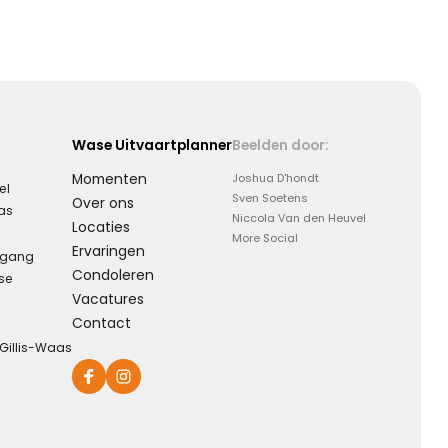
Wase Uitvaartplanner
Beelden door:
Momenten
Joshua D'hondt
el
Sven Soetens
Over ons
aas
Niccola Van den Heuvel
Locaties
More Social
Ervaringen
rgang
Condoleren
se
Vacatures
Contact
-Gillis-Waas