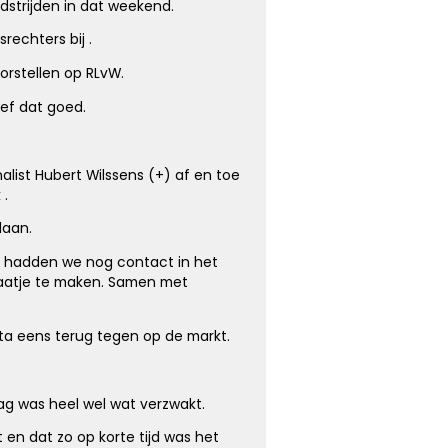
strijden in dat weekend.
rechters bij .
rstellen op RLvW.
ef dat goed.
list Hubert Wilssens (+) af en toe
 .
daan.
t hadden we nog contact in het
raatje te maken. Samen met
ita eens terug tegen op de markt.
ag was heel wel wat verzwakt.
en dat zo op korte tijd was het