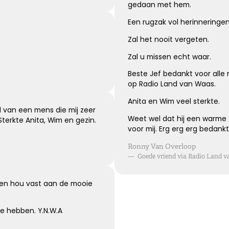
gedaan met hem.
Een rugzak vol herinneringe
Zal het nooit vergeten.
Zal u missen echt waar.
Beste Jef bedankt voor all
op Radio Land van Waas.
Anita en Wim veel sterkte.
 van een mens die mij zeer
Weet wel dat hij een warme 
terkte Anita, Wim en gezin.
voor mij. Erg erg erg bedankt!
Ronny Van Overloop
—
Goede vriend via Radio Land v
rk en hou vast aan de mooie
te hebben. Y.N.W.A