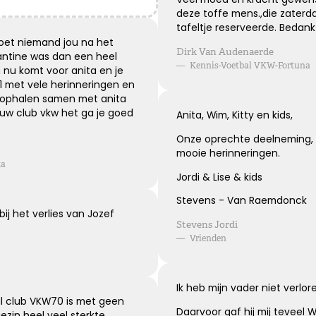
Blijvende herinneringen
deze toffe mens.,die zaterd
tafeltje reserveerde. Bedank
De foto’s, de herinneringen, de liefde in je hart, ze zullen
doet niemand jou na het
Dirk Van Audenaerde
blijven.
kantine was dan een heel
—
Kennis-Voetbal VKW-Fortuna
Je draagt ze altijd met je mee.
 nu komt voor anita en je
Veel sterkte ...
1 met vele herinneringen en
 ophalen samen met anita
uw club vkw het ga je goed
Anita, Wim, Kitty en kids,
Kies dit gedicht
Onze oprechte deelneming, p
mooie herinneringen.
ta
Jordi & Lise & kids
Leegte en herinneringen
Stevens - Van Raemdonck
bij het verlies van Jozef
Stevens Jordi
Een stoel blijft leeg. Een stem blijft zwijgen. Maar in ons
—
Vrienden
hart zullen de herinneringen voor altijd blijven.
Ik heb mijn vader niet verlor
Kies dit gedicht
al club VKW70 is met geen
Daarvoor gaf hij mij teveel Wa
ezin heel veel sterkte