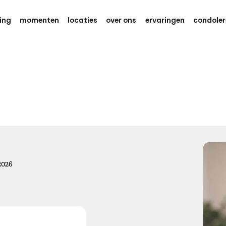
ing
momenten
locaties
over ons
ervaringen
condoler
Gedachten en kracht
Weet dat er aan je wordt gedacht
tijdens deze zware dagen.
Ik wens je eindeloos veel kracht,
om dit verdriet te kunnen dragen.
Kies dit gedicht
2026
Gedachten bij jou
We willen je even zeggen dat we aan je denken, hou je