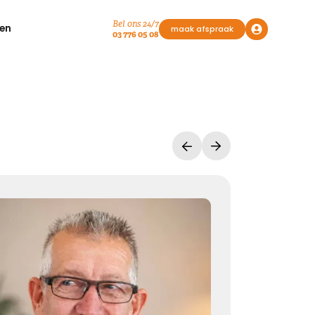
Bel ons 24/7
en
maak afspraak
03 776 05 08
Vasthouden bij afscheid
Afscheid nemen, is niet loslaten
Het is een andere manier van vasthouden
Kies dit gedicht
Liefde geeft troost
Waar rouw is, is liefde. Waar liefde is, geven