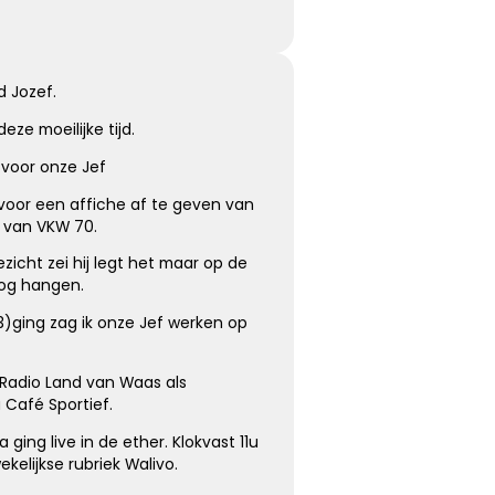
d Jozef.
eze moeilijke tijd.
voor onze Jef
 voor een affiche af te geven van
l van VKW 70.
zicht zei hij legt het maar op de
oog hangen.
3)ging zag ik onze Jef werken op
 Radio Land van Waas als
Café Sportief.
ging live in de ether. Klokvast 11u
elijkse rubriek Walivo.