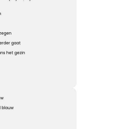
n
Eeuwige dankbaarheid
n zegen
Dank voor wie je was en wat je deed, weet dat ik je nooit
vergeet ...
erder gaat
ans het gezin
Kies dit gedicht
uw
d blauw