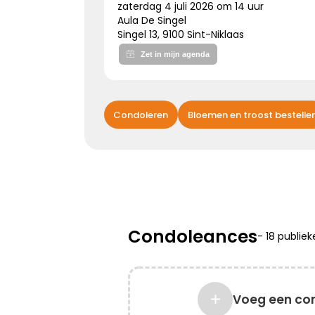
zaterdag 4 juli 2026 om 14 uur
Aula De Singel
Singel 13, 9100 Sint-Niklaas
Kies dit gedicht
Bijzonder persoon gemist
Condoleren
Bloemen en troost bestelle
De wereld mist een heel bijzonder iemand.
Een dierbaar, geliefd persoon.
Uniek en onvervangbaar.
Veel sterkte toegewenst!
Condoleances
-
18 publie
Kies dit gedicht
Voeg een co