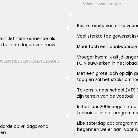
Kies dit gedicht
—
Vrienden van vroeger
Beste familie van onze vrien
Veel sterkte toe gewenst in d
 van Jef hem kennende als
rkte in de dagen van rouw.
Maar toch een dankwoordje 
Vroeger kwam ik altijd langs
LE WEDSTRIJDEN TEGEN ELKAAR
FC Nieuwkerken in het lokaa
Met een grote lach op zijn ge
toog en zal het straks omh
Telkens ik naar school (VTS 
zijn terrein van de voetbal.
In het jaar 2005 begon ik op
technicus in het programma 
Elke zaterdag dat programma 
waarde op vrijdagavond
begonnen we er aan. Voor wek
ten