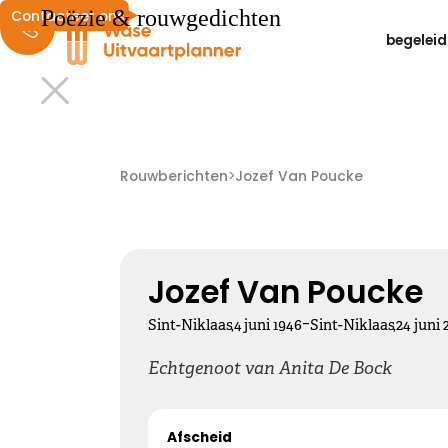
Poëzie & rouwgedichten
Contacteer ons
begeleid
Liefdevolle herinneringen
We wensen je liefdevolle herinneringen die zacht
Rouwberichten
>
Jozef Van Poucke
dwarrelen door je hoofd en landen in je hart ...
Kies dit gedicht
Jozef Van Poucke
-
Sint-Niklaas
,
4
juni
1946
Sint-Niklaas
,
24
juni
Echtgenoot van Anita De Bock
Altijd bij ons
Afscheid
Nooit meer hier, maar altijd bij ons.