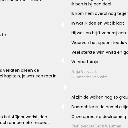
ik ben is hij een deel
Ik kom hem overal nog tege
Knuffel voor troost
In wat ik doe en wat ik laat
Hij was en blijft voor mij ee
kte.
Een hele dikke knuffel voor jullie in deze moeilijke
periode.
Waarvan het spoor steeds v
Veel sterkte Wim Anita en g
Vervaert Anja
Kies dit gedicht
s verlaten alleen de
Anja Vervaert
l kapitein, je was een rots in
—
Vrienden van Wim
Wens van steun en kracht
Al zijn de wolken nog zo gra
Ik wens je sterkte en veel kracht om je verdriet te dragen,
Daarachter is de hemel altij
ik wens je liefde en steun, voor nu en alle dagen.
Onze oprechte deelneming
xtiel .40jaar wedstijden
toch onnoemelijk respect
Paul|@ndrea Beck-Wauman