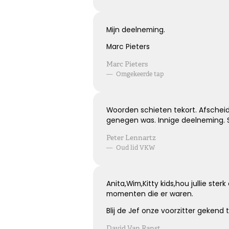
Mijn deelneming.
Marc Pieters
Marc Pieters
—
Omgekeerde tap
Woorden schieten tekort. Afscheid
genegen was. Innige deelneming. S
Peter Lennartz
—
Oud lid VKW
Anita,Wim,Kitty kids,hou jullie ste
momenten die er waren.
Blij de Jef onze voorzitter gekend 
David Van Ranst