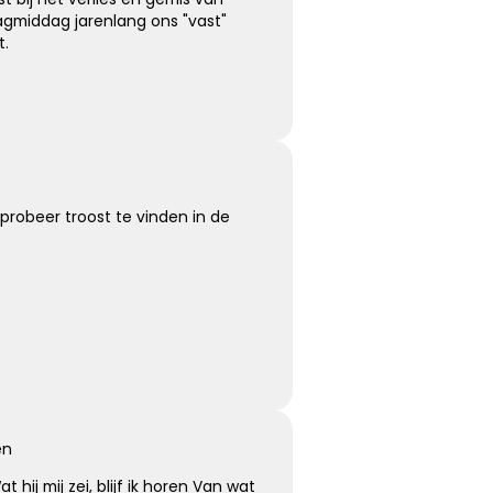
Koester de momenten
agmiddag jarenlang ons "vast"
t.
Koester de vele mooie momenten die jullie hebben
gehad, kijk terug met een lach en een traan.
Kies dit gedicht
robeer troost te vinden in de
Moeilijk te uiten
Soms is er zoveel dat we voelen maar zo weinig wat we
kunnen zeggen …
en
Kies dit gedicht
t hij mij zei, blijf ik horen Van wat