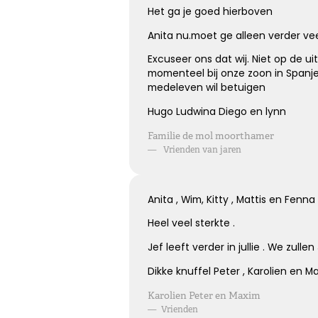
Het ga je goed hierboven
Anita nu.moet ge alleen verder v
Excuseer ons dat wij. Niet op de uit
momenteel bij onze zoon in Spanje 
medeleven wil betuigen
Hugo Ludwina Diego en lynn
Familie de mol moorthamer
—
Vrienden van jaren
Anita , Wim, Kitty , Mattis en Fen
Heel veel sterkte .
Jef leeft verder in jullie . We zulle
Dikke knuffel Peter , Karolien en M
Karolien Peter en Maxim
—
Vrienden