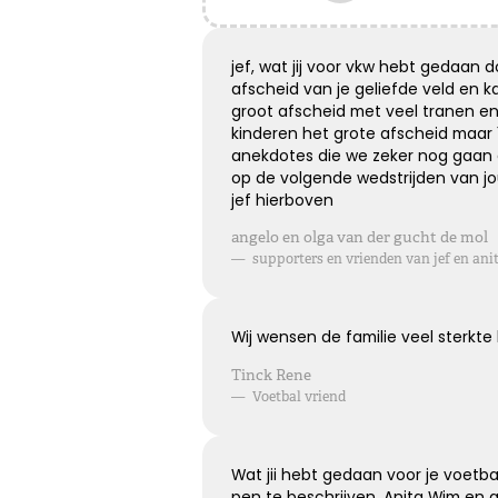
Het grote gemis
Hoe verdrietig
jef, wat jij voor vkw hebt gedaan 
Dat diegene die zo dierbaar was
afscheid van je geliefde veld en 
Er niet meer is
groot afscheid met veel tranen en
kinderen het grote afscheid maar 
anekdotes die we zeker nog gaan
op de volgende wedstrijden van jo
Kies dit gedicht
jef hierboven
angelo en olga van der gucht de mol
—
supporters en vrienden van jef en ani
Loslaten zonder spijt
Wij wensen de familie veel sterkte 
Loslaten is achterom kijken zonder spijt, en vooruit
Tinck Rene
kijken zonder verwachtingen ...
—
Voetbal vriend
Wat jii hebt gedaan voor je voetb
Kies dit gedicht
pen te beschrijven. Anita Wim en g