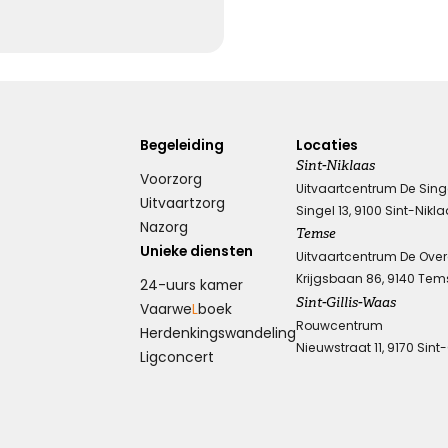
Begeleiding
Locaties
Sint-Niklaas
Voorzorg
Uitvaartcentrum De Sing
Uitvaartzorg
Singel 13, 9100 Sint-Nikl
Nazorg
Temse
Unieke diensten
Uitvaartcentrum De Ove
Krijgsbaan 86, 9140 Tem
24-uurs kamer
Sint-Gillis-Waas
Vaarwe
L
boek
Rouwcentrum
Herdenkings­wandeling
Nieuwstraat 11, 9170 Sint
Ligconcert