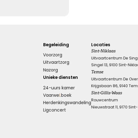
Knuffel voor troost
Een hele dikke knuffel voor jullie in deze moeilijke
periode.
Begeleiding
Locaties
Sint-Niklaas
Voorzorg
Uitvaartcentrum De Sing
Uitvaartzorg
Singel 13, 9100 Sint-Nikl
Kies dit gedicht
Nazorg
Temse
Unieke diensten
Uitvaartcentrum De Ove
Krijgsbaan 86, 9140 Tem
24-uurs kamer
Sint-Gillis-Waas
Wens van steun en kracht
Vaarwe
L
boek
Rouwcentrum
Herdenkings­wandeling
Nieuwstraat 11, 9170 Sint
Ligconcert
Ik wens je sterkte en veel kracht om je verdriet te dragen,
ik wens je liefde en steun, voor nu en alle dagen.