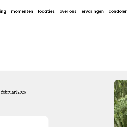
ing
momenten
locaties
over ons
ervaringen
condoler
Gedachten en kracht
Weet dat er aan je wordt gedacht
tijdens deze zware dagen.
Ik wens je eindeloos veel kracht,
om dit verdriet te kunnen dragen.
Kies dit gedicht
5
februari
2026
Gedachten bij jou
We willen je even zeggen dat we aan je denken, hou je