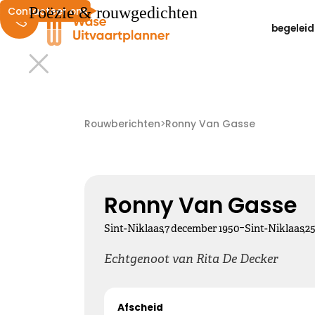
Poëzie & rouwgedichten
Contacteer ons
begeleid
Liefdevolle herinneringen
We wensen je liefdevolle herinneringen die zacht
Rouwberichten
>
Ronny Van Gasse
dwarrelen door je hoofd en landen in je hart ...
Kies dit gedicht
Ronny Van Gasse
-
Sint-Niklaas
,
7
december
1950
Sint-Niklaas
,
2
Echtgenoot van Rita De Decker
Altijd bij ons
Afscheid
Nooit meer hier, maar altijd bij ons.