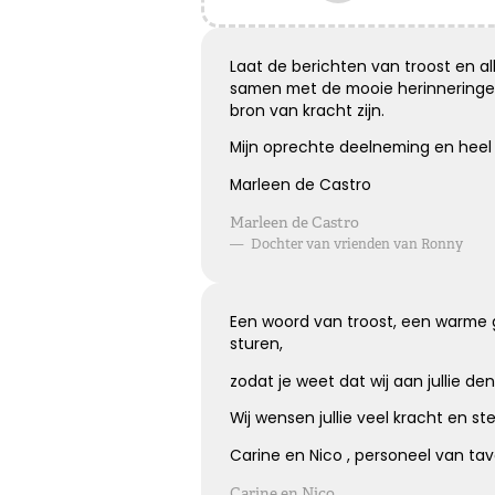
Het grote gemis
Hoe verdrietig
Laat de berichten van troost en al
Dat diegene die zo dierbaar was
samen met de mooie herinneringe
Er niet meer is
bron van kracht zijn.
Mijn oprechte deelneming en heel 
Marleen de Castro
Kies dit gedicht
Marleen de Castro
—
Dochter van vrienden van Ronny
Loslaten zonder spijt
Een woord van troost, een warme groe
sturen,
Loslaten is achterom kijken zonder spijt, en vooruit
zodat je weet dat wij aan jullie de
kijken zonder verwachtingen ...
Wij wensen jullie veel kracht en ste
Carine en Nico , personeel van ta
Kies dit gedicht
Carine en Nico