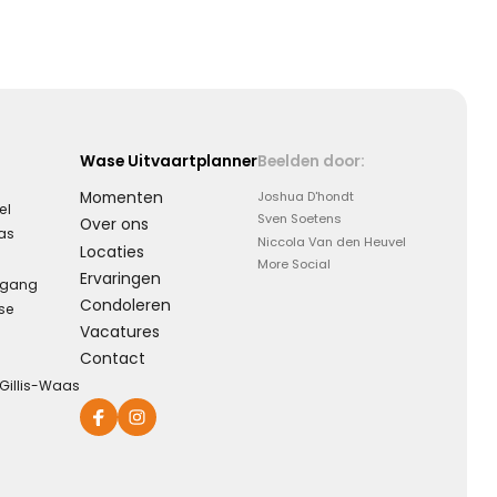
Eeuwige dankbaarheid
Dank voor wie je was en wat je deed, weet dat ik je nooit
vergeet ...
Wase Uitvaartplanner
Beelden door:
Momenten
Joshua D'hondt
el
Sven Soetens
Over ons
aas
Niccola Van den Heuvel
Kies dit gedicht
Locaties
More Social
Ervaringen
rgang
Condoleren
se
Vacatures
Contact
-Gillis-Waas