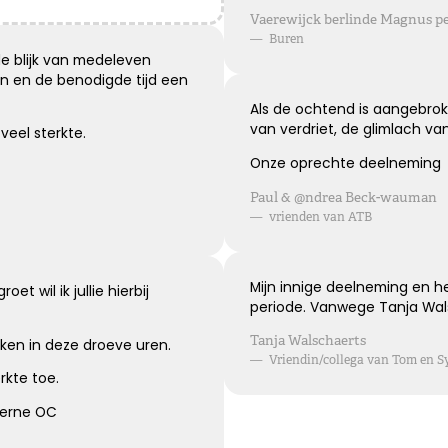
Blijvende herinneringen
Vaerewijck berlinde Magnus p
—
Buren
De foto’s, de herinneringen, de liefde in je hart, ze zullen
le blijk van medeleven
blijven.
n en de benodigde tijd een
Je draagt ze altijd met je mee.
Als de ochtend is aangebrok
Veel sterkte ...
van verdriet, de glimlach va
veel sterkte.
Onze oprechte deelneming
Kies dit gedicht
Paul & @ndrea Beck-wauman
—
vrienden van ATB
Leegte en herinneringen
Mijn innige deelneming en he
t wil ik jullie hierbij
periode. Vanwege Tanja Wal
Een stoel blijft leeg. Een stem blijft zwijgen. Maar in ons
Tanja Walschaerts
nken in deze droeve uren.
hart zullen de herinneringen voor altijd blijven.
—
Vriendin/collega van Tom en S
rkte toe.
Kies dit gedicht
verne OC