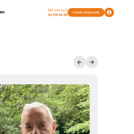
Bel ons 24/7
en
maak afspraak
03 776 05 08
Vasthouden bij afscheid
Afscheid nemen, is niet loslaten
Het is een andere manier van vasthouden
Kies dit gedicht
Liefde geeft troost
Waar rouw is, is liefde. Waar liefde is, geven