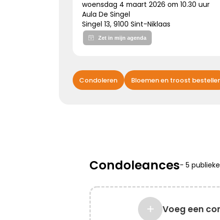
woensdag 4 maart 2026 om 10.30 uur
Aula De Singel
Singel 13, 9100 Sint-Niklaas
Kies dit gedicht
Bijzonder persoon gemist
Condoleren
Bloemen en troost bestelle
De wereld mist een heel bijzonder iemand.
Een dierbaar, geliefd persoon.
Uniek en onvervangbaar.
Veel sterkte toegewenst!
Condoleances
-
5 publiek
Kies dit gedicht
Voeg een co