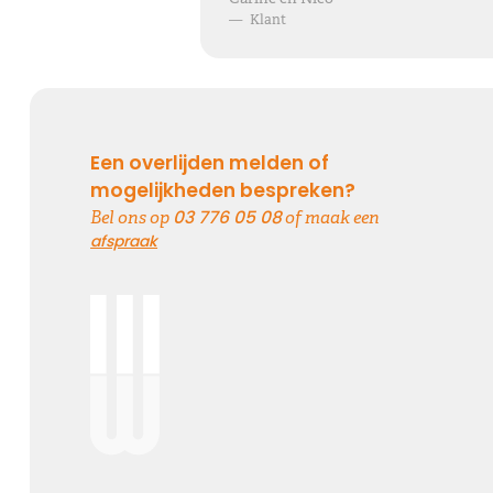
—
Klant
Elke dag gemist
Geen dag vergeten, alle dagen gemist
Een overlijden melden of
mogelijkheden bespreken?
03 776 05 08
Bel ons op
of maak een
Kies dit gedicht
afspraak
Onvergetelijk
Dat jij er bent geweest voor ons is zo onvergetelijk mooi,
we vergeten je nooit.