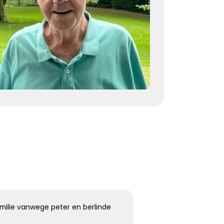
herinneringen voor altijd troost
Kies dit gedicht
Terugdenken met sterkte
Je denkt terug aan hoe het was
Met een glimlach en een traan
Onvoorstelbaar
Dat het leven gewoon doorgaat
Veel sterkte gewenst ...
Kies dit gedicht
amilie vanwege peter en berlinde