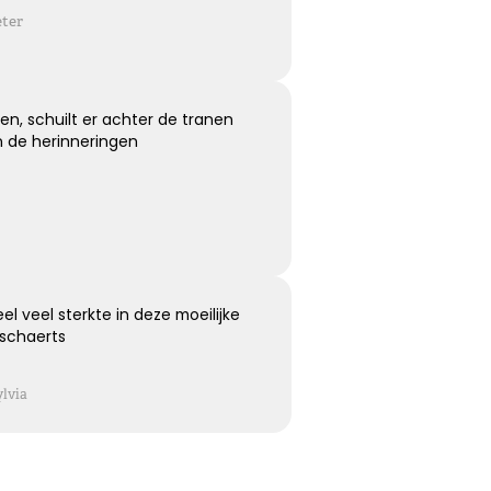
Koester de momenten
eter
Koester de vele mooie momenten die jullie hebben
gehad, kijk terug met een lach en een traan.
en, schuilt er achter de tranen
n de herinneringen
Kies dit gedicht
Moeilijk te uiten
el veel sterkte in deze moeilijke
schaerts
Soms is er zoveel dat we voelen maar zo weinig wat we
kunnen zeggen …
ylvia
Kies dit gedicht