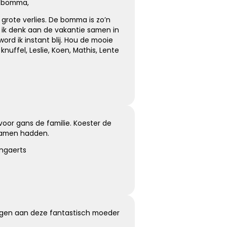
Koester de momenten
te bomma,
 grote verlies. De bomma is zo’n
Koester de vele mooie momenten die jullie hebben
s ik denk aan de vakantie samen in
gehad, kijk terug met een lach en een traan.
word ik instant blij. Hou de mooie
knuffel, Leslie, Koen, Mathis, Lente
Kies dit gedicht
or gans de familie. Koester de
samen hadden.
Moeilijk te uiten
ngaerts
Soms is er zoveel dat we voelen maar zo weinig wat we
kunnen zeggen …
ngen aan deze fantastisch moeder
Kies dit gedicht