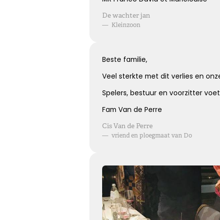
De wachter jan
—
Kleinzoon
Elke dag gemist
Beste familie,
Geen dag vergeten, alle dagen gemist
Veel sterkte met dit verlies en on
Spelers, bestuur en voorzitter voet
Kies dit gedicht
Fam Van de Perre
Cis Van de Perre
—
vriend en ploegmaat van Do
Onvergetelijk
Dat jij er bent geweest voor ons is zo onvergetelijk mooi,
we vergeten je nooit.