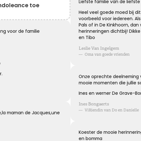
Blijvende herinneringen
Liefste familie van de liefs
ndoleance toe
Heel veel goede moed bij dit
De foto’s, de herinneringen, de liefde in je hart, ze zullen
voorbeeld voor iedereen. Al
blijven.
Pals of in De Kinkhoorn, dan 
Je draagt ze altijd met je mee.
herinneringen dichtbij! Dikke 
ng voor de familie
Veel sterkte ...
en Tibo
Leslie Van Ingelgem
—
Oma van goede vrienden
Kies dit gedicht
e
r.
Onze oprechte deelneming vo
mooie momenten die jullie 
Leegte en herinneringen
Ines en werner De Grave-Bo
Ines Bongaerts
Een stoel blijft leeg. Een stem blijft zwijgen. Maar in ons
—
ViRiendin van Do en Danielle
hart zullen de herinneringen voor altijd blijven.
ise,la maman de Jacques,une
Kies dit gedicht
Koester de mooie herinneri
en bomma