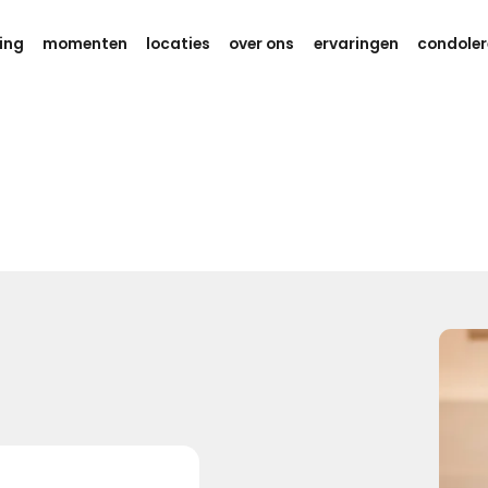
ing
momenten
locaties
over ons
ervaringen
condoler
Gedachten en kracht
Weet dat er aan je wordt gedacht
tijdens deze zware dagen.
Ik wens je eindeloos veel kracht,
om dit verdriet te kunnen dragen.
Kies dit gedicht
Gedachten bij jou
We willen je even zeggen dat we aan je denken, hou je