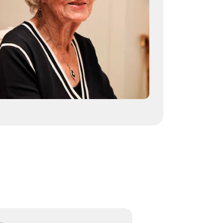
herinneringen voor altijd troost
Kies dit gedicht
Terugdenken met sterkte
Je denkt terug aan hoe het was
Met een glimlach en een traan
Onvoorstelbaar
Dat het leven gewoon doorgaat
Veel sterkte gewenst ...
Kies dit gedicht