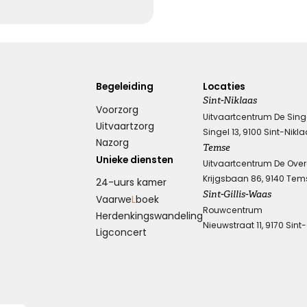
Begeleiding
Locaties
Sint-Niklaas
Voorzorg
Uitvaartcentrum De Sing
Uitvaartzorg
Singel 13, 9100 Sint-Nikl
Nazorg
Temse
Unieke diensten
Uitvaartcentrum De Ove
Krijgsbaan 86, 9140 Tem
24-uurs kamer
Sint-Gillis-Waas
Vaarwe
L
boek
Rouwcentrum
Herdenkings­wandeling
Nieuwstraat 11, 9170 Sint
Ligconcert