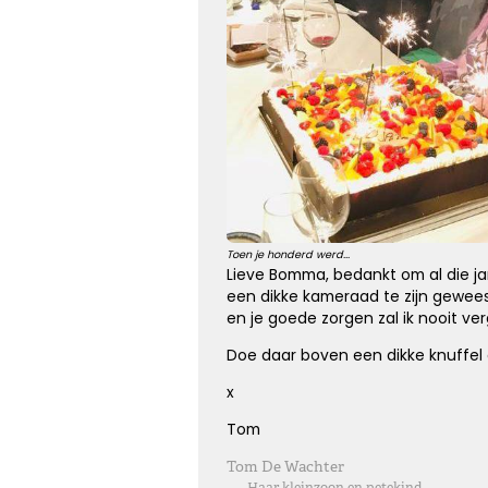
Kies dit gedicht
Toen je honderd werd...
Lieve Bomma, bedankt om al die ja
een dikke kameraad te zijn gewees
en je goede zorgen zal ik nooit ve
Doe daar boven een dikke knuffe
x
Tom
Tom De Wachter
—
Haar kleinzoon en petekind