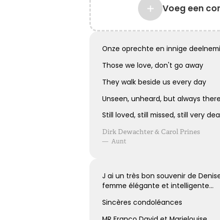
Het grote gemis
Voeg een co
Hoe verdrietig
Dat diegene die zo dierbaar was
Er niet meer is
Onze oprechte en innige deelnemi
Those we love, don't go away
They walk beside us every day
Kies dit gedicht
Unseen, unheard, but always ther
Still loved, still missed, still very dea
Dirk Dewachter & Carol Prines
Loslaten zonder spijt
—
Aunt
Loslaten is achterom kijken zonder spijt, en vooruit
kijken zonder verwachtingen ...
J ai un très bon souvenir de Den
femme élégante et intelligente...
Sincères condoléances
Kies dit gedicht
MR Franco David et Marielouise