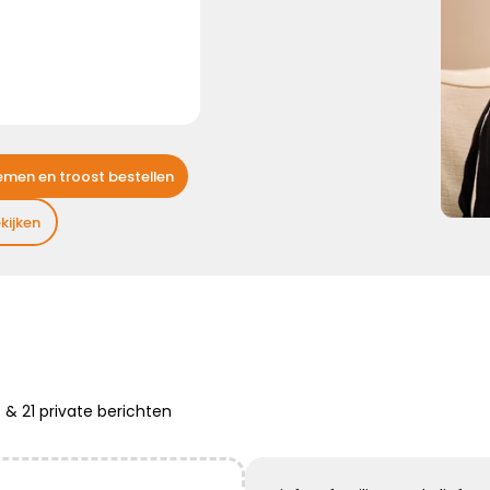
sterk ...
Kies dit gedicht
Broosheid van het leven
emen en troost bestellen
kijken
We beseffen nu meer dan ooit,
hoe broos en kwetsbaar het leven is.
Mijn oprechte deelneming
Kies dit gedicht
e
&
21 private
berichten