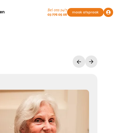
Bel ons 24/7
en
maak afspraak
03 776 05 08
Vasthouden bij afscheid
Afscheid nemen, is niet loslaten
Het is een andere manier van vasthouden
Kies dit gedicht
Liefde geeft troost
Waar rouw is, is liefde. Waar liefde is, geven