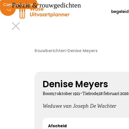
Poëzie & rouwgedichten
Contacteer ons
begeleid
Liefdevolle herinneringen
We wensen je liefdevolle herinneringen die zacht
Rouwberichten
>
Denise Meyers
dwarrelen door je hoofd en landen in je hart ...
Kies dit gedicht
Denise Meyers
-
Boom
,
7
oktober
1921
Tielrode
,
28
februari
2026
Weduwe van Joseph De Wachter
Altijd bij ons
Afscheid
Nooit meer hier, maar altijd bij ons.