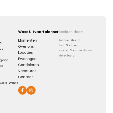
Wase Uitvaartplanner
Beelden door:
Momenten
Joshua D'hondt
el
Sven Soetens
Over ons
aas
Niccola Van den Heuvel
Locaties
More Social
Ervaringen
rgang
Condoleren
se
Vacatures
Contact
-Gillis-Waas