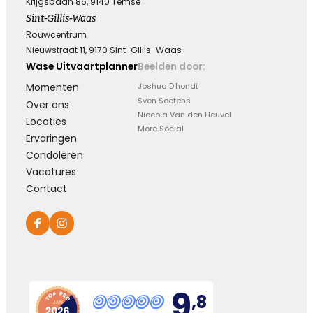
Krijgsbaan 86, 9140 Temse
Hoe verdrietig
Dat diegene die zo dierbaar was
Sint-Gillis-Waas
Er niet meer is
Rouwcentrum
Nieuwstraat 11, 9170 Sint-Gillis-Waas
Wase Uitvaartplanner
Beelden door:
Kies dit gedicht
Momenten
Joshua D'hondt
Sven Soetens
Over ons
Niccola Van den Heuvel
Locaties
More Social
Ervaringen
Blijvende herinneringen
Condoleren
Vacatures
De foto’s, de herinneringen, de liefde in je hart, ze
Contact
zullen blijven.
Je draagt ze altijd met je mee.
Veel sterkte ...
Kies dit gedicht
9
,8