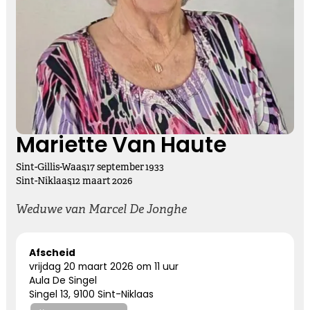
Kies dit gedicht
Vasthouden bij afscheid
Afscheid nemen, is niet loslaten
Het is een andere manier van vasthouden
Mariette Van Haute
Sint-Gillis-Waas
,
17
september
1933
Kies dit gedicht
Sint-Niklaas
,
12
maart
2026
Weduwe van Marcel De Jonghe
Altijd bij ons
Afscheid
vrijdag 20 maart 2026 om 11 uur
Nooit meer hier, maar altijd bij ons.
Aula De Singel
Singel 13, 9100 Sint-Niklaas