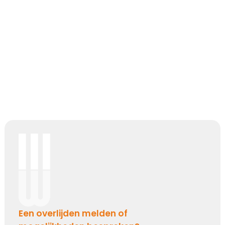
Bijzonder persoon gemist
De wereld mist een heel bijzonder iemand.
Een dierbaar, geliefd persoon.
Uniek en onvervangbaar.
Veel sterkte toegewenst!
Kies dit gedicht
Broosheid van het leven
We beseffen nu meer dan ooit,
hoe broos en kwetsbaar het leven is.
Mijn oprechte deelneming
Een overlijden melden of