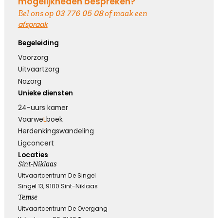
mogelijkheden bespreken?
03 776 05 08
Bel ons op
of maak een
Kies dit gedicht
afspraak
Begeleiding
Voorzorg
Terugdenken met sterkte
Uitvaartzorg
Nazorg
Je denkt terug aan hoe het was
Met een glimlach en een traan
Unieke diensten
Onvoorstelbaar
24-uurs kamer
Dat het leven gewoon doorgaat
Vaarwe
L
boek
Veel sterkte gewenst ...
Herdenkings­wandeling
Ligconcert
Locaties
Kies dit gedicht
Sint-Niklaas
Uitvaartcentrum De Singel
Singel 13, 9100 Sint-Niklaas
Temse
Het grote gemis
Uitvaartcentrum De Overgang