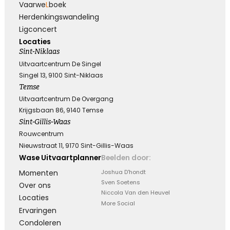
Vaarwe
L
boek
Herdenkings­wandeling
Ligconcert
Locaties
Sint-Niklaas
Uitvaartcentrum De Singel
Singel 13, 9100 Sint-Niklaas
Temse
Uitvaartcentrum De Overgang
Krijgsbaan 86, 9140 Temse
Sint-Gillis-Waas
Rouwcentrum
Nieuwstraat 11, 9170 Sint-Gillis-Waas
Wase Uitvaartplanner
Beelden door:
Momenten
Joshua D'hondt
Sven Soetens
Over ons
Niccola Van den Heuvel
Locaties
More Social
Ervaringen
Condoleren