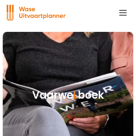
Vaarwe
L
boek