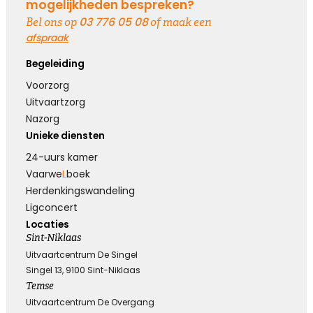
mogelijkheden bespreken?
03 776 05 08
Bel ons op
of maak een
afspraak
Begeleiding
Voorzorg
Uitvaartzorg
Nazorg
Unieke diensten
24-uurs kamer
Vaarwe
L
boek
Herdenkings­wandeling
Ligconcert
Locaties
Sint-Niklaas
Uitvaartcentrum De Singel
Singel 13, 9100 Sint-Niklaas
Temse
Uitvaartcentrum De Overgang