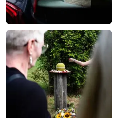
De laatste
rit
bekijk