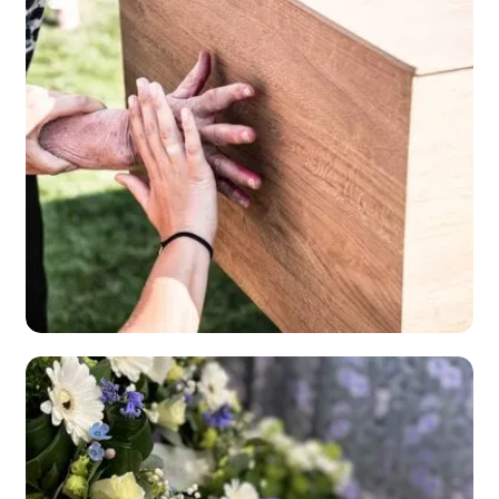
uitvaart
bekijk
Tekenen op
de kist
bekijk