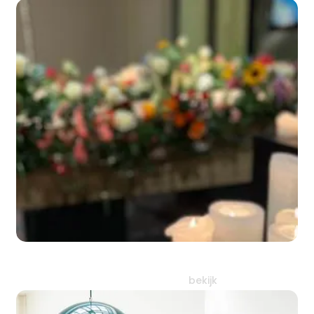
Een pad samen
bewandelen
bekijk
Zeg het met
bloemen
bekijk