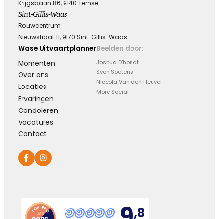
Krijgsbaan 86, 9140 Temse
Sint-Gillis-Waas
Rouwcentrum
Nieuwstraat 11, 9170 Sint-Gillis-Waas
Wase Uitvaartplanner
Beelden door:
Momenten
Joshua D'hondt
Sven Soetens
Over ons
Niccola Van den Heuvel
Locaties
More Social
Ervaringen
Condoleren
Vacatures
Contact
9
,8