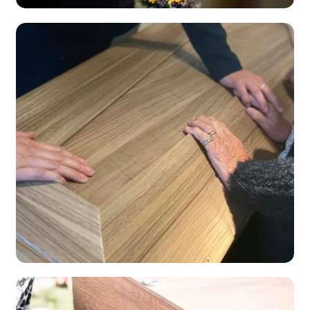
Geen steen of muur,
liefst de natuur
bekijk
Uitvaart
Afscheid zonder