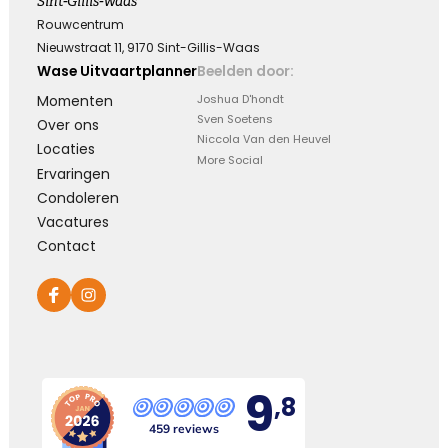
Sint-Gillis-Waas
Rouwcentrum
Nieuwstraat 11, 9170 Sint-Gillis-Waas
Wase Uitvaartplanner
Beelden door:
Momenten
Joshua D'hondt
Sven Soetens
Over ons
Niccola Van den Heuvel
Locaties
More Social
Ervaringen
Condoleren
Vacatures
Contact
9
,8
459 reviews