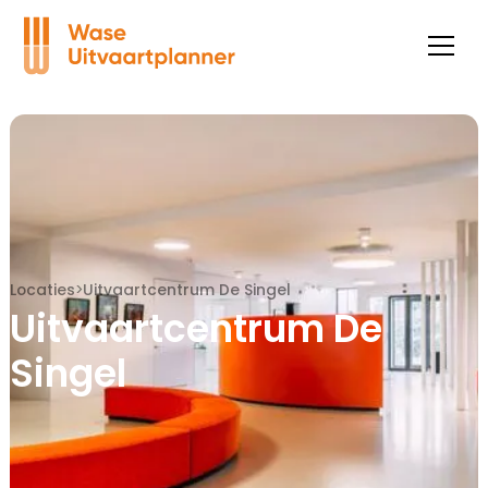
Locaties
>
Uitvaartcentrum De Singel
Uitvaart­centrum De
Singel