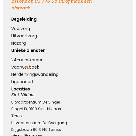
03 776 05 08
Bel ons op
of maak een
afspraak
Begeleiding
Voorzorg
Uitvaartzorg
Nazorg
Unieke diensten
24-uurs kamer
Vaarwe
L
boek
Herdenkings­wandeling
Ligconcert
Locaties
Sint-Niklaas
Uitvaartcentrum De Singel
Singel 13, 9100 Sint-Niklaas
Temse
Uitvaartcentrum De Overgang
Krijgsbaan 86, 9140 Temse