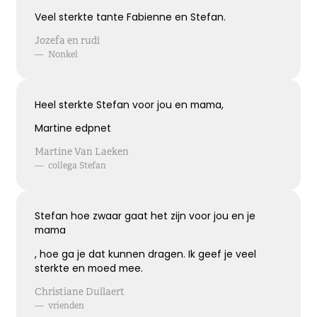
Koester de momenten
Veel sterkte tante Fabienne en Stefan.
Jozefa en rudi
Koester de vele mooie momenten die jullie
—
Nonkel
hebben gehad, kijk terug met een lach en een
traan.
Heel sterkte Stefan voor jou en mama,
Kies dit gedicht
Martine edpnet
Martine Van Laeken
—
collega Stefan
Loslaten zonder spijt
Stefan hoe zwaar gaat het zijn voor jou en je
Loslaten is achterom kijken zonder spijt, en
mama
vooruit kijken zonder verwachtingen ...
, hoe ga je dat kunnen dragen. Ik geef je veel
sterkte en moed mee.
Kies dit gedicht
Christiane Dullaert
—
vrienden