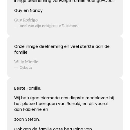
Innige deelneming vanwege familie Rodrigo-Cool.
Guy en Nancy
Bijzonder persoon gemist
Guy Rodrigo
—
neef van zijn echtgenote Fabienne.
De wereld mist een heel bijzonder iemand.
Een dierbaar, geliefd persoon.
Uniek en onvervangbaar.
Onze innige deelneming en veel sterkte aan de
Veel sterkte toegewenst!
familie
Willy Mirelle
—
Gebuur
Kies dit gedicht
Beste Familie,
Broosheid van het leven
Wij betuigen hiermede ons diepste medeleven bij
het plotse heengaan van Ronald, en dit vooral
We beseffen nu meer dan ooit,
aan Fabienne en
hoe broos en kwetsbaar het leven is.
zoon Stefan.
Mijn oprechte deelneming
Ook aan de familie onze betuiging van