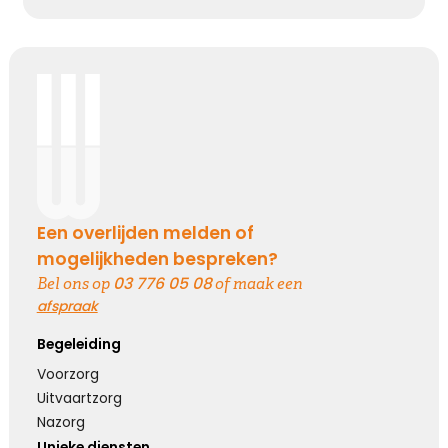
Leegte en herinneringen
Een stoel blijft leeg. Een stem blijft zwijgen. Maar
in ons hart zullen de herinneringen voor altijd
blijven.
Kies dit gedicht
Een overlijden melden of
mogelijkheden bespreken?
Moeilijk te uiten
03 776 05 08
Bel ons op
of maak een
afspraak
Soms is er zoveel dat we voelen maar zo weinig
wat we kunnen zeggen …
Begeleiding
Voorzorg
Uitvaartzorg
Kies dit gedicht
Nazorg
Unieke diensten