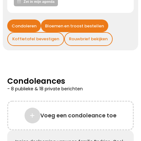
Kies dit gedicht
Condoleren
Bloemen en troost bestellen
Gedachten bij jou
Koffietafel bevestigen
Rouwbrief bekijken
We willen je even zeggen dat we aan je denken,
hou je sterk ...
Kies dit gedicht
Condoleances
-
8 publieke
&
18 private
berichten
Liefde geeft troost
Waar rouw is, is liefde. Waar liefde is, geven
Voeg een condoleance toe
herinneringen voor altijd troost
Kies dit gedicht