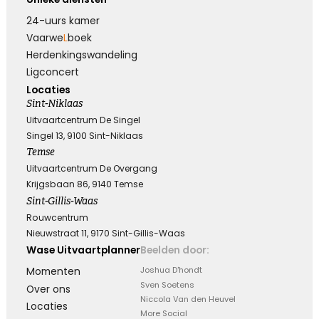
24-uurs kamer
Elke dag gemist
Vaarwe
L
boek
Herdenkings­wandeling
Geen dag vergeten, alle dagen gemist
Ligconcert
Locaties
Sint-Niklaas
Kies dit gedicht
Uitvaartcentrum De Singel
Singel 13, 9100 Sint-Niklaas
Temse
Uitvaartcentrum De Overgang
Knuffel voor troost
Krijgsbaan 86, 9140 Temse
Sint-Gillis-Waas
Een hele dikke knuffel voor jullie in deze moeilijke
Rouwcentrum
periode.
Nieuwstraat 11, 9170 Sint-Gillis-Waas
Wase Uitvaartplanner
Beelden door:
Momenten
Joshua D'hondt
Kies dit gedicht
Sven Soetens
Over ons
Niccola Van den Heuvel
Locaties
More Social