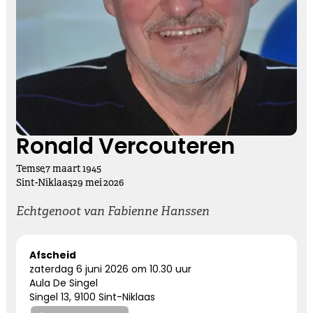
Kies dit gedicht
Vasthouden bij afscheid
Afscheid nemen, is niet loslaten
Het is een andere manier van vasthouden
Ronald Vercouteren
Temse
,
7
maart
1945
Kies dit gedicht
Sint-Niklaas
,
29
mei
2026
Echtgenoot van Fabienne Hanssen
Altijd bij ons
Afscheid
zaterdag 6 juni 2026 om 10.30 uur
Nooit meer hier, maar altijd bij ons.
Aula De Singel
Singel 13, 9100 Sint-Niklaas