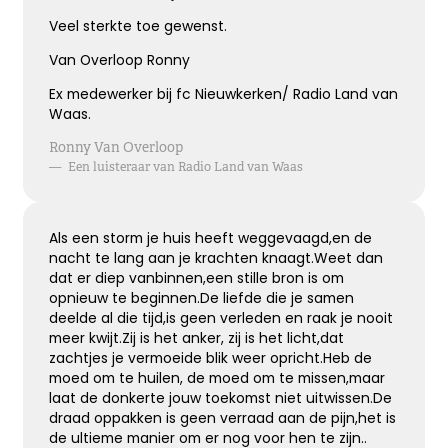
Hoe verdrietig
Veel sterkte toe gewenst.
Dat diegene die zo dierbaar was
Er niet meer is
Van Overloop Ronny
Ex medewerker bij fc Nieuwkerken/ Radio Land van
Waas.
Kies dit gedicht
Ronny Van Overloop
—
Een luisteraar van Radio Land van Waas
Blijvende herinneringen
Als een storm je huis heeft weggevaagd,en de
De foto’s, de herinneringen, de liefde in je hart, ze
nacht te lang aan je krachten knaagt.Weet dan
zullen blijven.
dat er diep vanbinnen,een stille bron is om
Je draagt ze altijd met je mee.
opnieuw te beginnen.De liefde die je samen
Veel sterkte ...
deelde al die tijd,is geen verleden en raak je nooit
meer kwijt.Zij is het anker, zij is het licht,dat
zachtjes je vermoeide blik weer opricht.Heb de
moed om te huilen, de moed om te missen,maar
Kies dit gedicht
laat de donkerte jouw toekomst niet uitwissen.De
draad oppakken is geen verraad aan de pijn,het is
de ultieme manier om er nog voor hen te zijn..