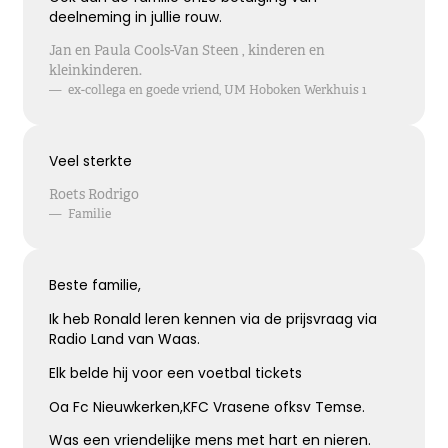
deelneming in jullie rouw.
Kies dit gedicht
Jan en Paula Cools-Van Steen , kinderen en
kleinkinderen.
—
ex-collega en goede vriend, UM Hoboken Werkhuis 1
Terugdenken met sterkte
Veel sterkte
Je denkt terug aan hoe het was
Met een glimlach en een traan
Roets Rodrigo
Onvoorstelbaar
—
Familie
Dat het leven gewoon doorgaat
Veel sterkte gewenst ...
Beste familie,
Ik heb Ronald leren kennen via de prijsvraag via
Kies dit gedicht
Radio Land van Waas.
Elk belde hij voor een voetbal tickets
Oa Fc Nieuwkerken,KFC Vrasene ofksv Temse.
Het grote gemis
Was een vriendelijke mens met hart en nieren.