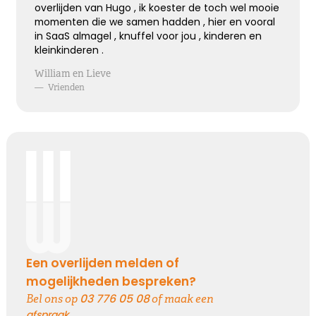
Hoe verdrietig
overlijden van Hugo , ik koester de toch wel mooie
Dat diegene die zo dierbaar was
momenten die we samen hadden , hier en vooral
Er niet meer is
in SaaS almagel , knuffel voor jou , kinderen en
kleinkinderen .
William en Lieve
Kies dit gedicht
—
Vrienden
Blijvende herinneringen
De foto’s, de herinneringen, de liefde in je hart, ze
zullen blijven.
Je draagt ze altijd met je mee.
Veel sterkte ...
Een overlijden melden of
Kies dit gedicht
mogelijkheden bespreken?
03 776 05 08
Bel ons op
of maak een
afspraak