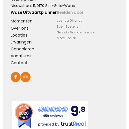
Nieuwstraat 11, 9170 Sint-Gillis-Waas
Wase Uitvaartplanner
Beelden door:
Leegte en herinneringen
Momenten
Joshua D'hondt
Een stoel blijft leeg. Een stem blijft zwijgen. Maar
Sven Soetens
Over ons
in ons hart zullen de herinneringen voor altijd
Niccola Van den Heuvel
Locaties
blijven.
More Social
Ervaringen
Condoleren
Kies dit gedicht
Vacatures
Contact
Moeilijk te uiten
Soms is er zoveel dat we voelen maar zo weinig
wat we kunnen zeggen …
9
,8
459 reviews
Kies dit gedicht
provided by