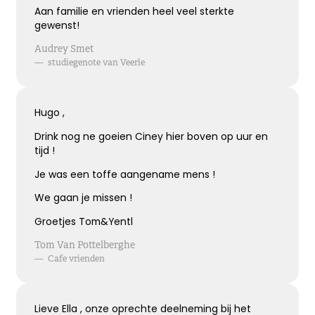
Aan familie en vrienden heel veel sterkte
Kies dit gedicht
gewenst!
Audrey Smet
—
studiegenote van Veerle
Terugdenken met sterkte
Hugo ,
Je denkt terug aan hoe het was
Met een glimlach en een traan
Drink nog ne goeien Ciney hier boven op uur en
Onvoorstelbaar
tijd !
Dat het leven gewoon doorgaat
Je was een toffe aangename mens !
Veel sterkte gewenst ...
We gaan je missen !
Groetjes Tom&Yentl
Kies dit gedicht
Tom Van Pottelberghe
—
Cafe vrienden
Het grote gemis
Lieve Ella , onze oprechte deelneming bij het