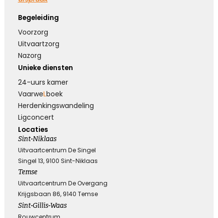
Koester de momenten
Begeleiding
Voorzorg
Koester de vele mooie momenten die jullie
hebben gehad, kijk terug met een lach en een
Uitvaartzorg
traan.
Nazorg
Unieke diensten
24-uurs kamer
Kies dit gedicht
Vaarwe
L
boek
Herdenkings­wandeling
Ligconcert
Locaties
Loslaten zonder spijt
Sint-Niklaas
Uitvaartcentrum De Singel
Loslaten is achterom kijken zonder spijt, en
Singel 13, 9100 Sint-Niklaas
vooruit kijken zonder verwachtingen ...
Temse
Uitvaartcentrum De Overgang
Krijgsbaan 86, 9140 Temse
Kies dit gedicht
Sint-Gillis-Waas
Rouwcentrum