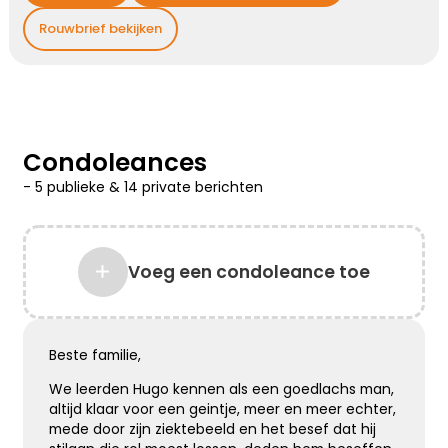
Kies dit gedicht
Rouwbrief bekijken
Gedachten bij jou
We willen je even zeggen dat we aan je denken,
Condoleances
hou je sterk ...
-
5 publieke
&
14 private
berichten
Kies dit gedicht
Voeg een condoleance toe
Liefde geeft troost
Waar rouw is, is liefde. Waar liefde is, geven
Beste familie,
herinneringen voor altijd troost
We leerden Hugo kennen als een goedlachs man,
altijd klaar voor een geintje, meer en meer echter,
Kies dit gedicht
mede door zijn ziektebeeld en het besef dat hij