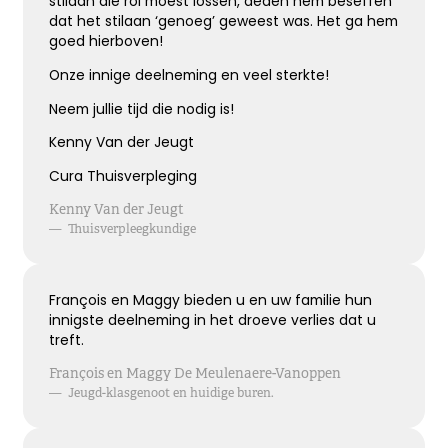
stilaan die rol moest lossen, deden hem beseffen
dat het stilaan ‘genoeg’ geweest was. Het ga hem
goed hierboven!
Bijzonder persoon gemist
Onze innige deelneming en veel sterkte!
De wereld mist een heel bijzonder iemand.
Neem jullie tijd die nodig is!
Een dierbaar, geliefd persoon.
Kenny Van der Jeugt
Uniek en onvervangbaar.
Veel sterkte toegewenst!
Cura Thuisverpleging
Kenny Van der Jeugt
—
Thuisverpleegkundige
Kies dit gedicht
François en Maggy bieden u en uw familie hun
innigste deelneming in het droeve verlies dat u
Broosheid van het leven
treft.
We beseffen nu meer dan ooit,
François en Maggy De Meulenaere-Vanoppen
hoe broos en kwetsbaar het leven is.
—
Jeugd-klasgenoot en huidige buren.
Mijn oprechte deelneming