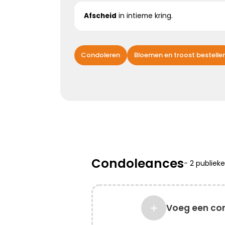
Afscheid
in intieme kring.
Kies dit gedicht
Condoleren
Bloemen en troost bestelle
Bijzonder persoon gemist
De wereld mist een heel bijzonder iemand.
Een dierbaar, geliefd persoon.
Uniek en onvervangbaar.
Veel sterkte toegewenst!
Condoleances
-
2 publiek
Kies dit gedicht
Voeg een co