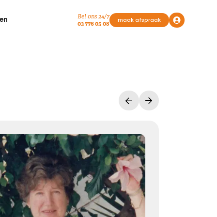
Bel ons 24/7
en
maak afspraak
03 776 05 08
Vasthouden bij afscheid
Afscheid nemen, is niet loslaten
Het is een andere manier van vasthouden
Kies dit gedicht
Liefde geeft troost
Waar rouw is, is liefde. Waar liefde is, geven