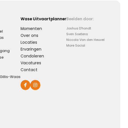
Wase Uitvaartplanner
Beelden door:
Momenten
Joshua D'hondt
el
Sven Soetens
Over ons
aas
Niccola Van den Heuvel
Locaties
More Social
Ervaringen
rgang
Condoleren
se
Vacatures
Contact
-Gillis-Waas