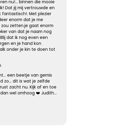
teren nu!… binnen die mooie
Kies dit gedicht
! Dat jij mij vertrouwde en
fantastisch!. Met plezier
deer enorm dat je me
 zou zetten.je gaat enorm
eker van dat je naam nog
Blij dat ik nog even een
rgen en je hand kon
lk onder je kin te doen tot
n
cht… een beetje van gemis
 zo… dit is wat je zelfde
 rust zacht nu. Kijk af en toe
k dan wel omhoog ❤️ Judith…