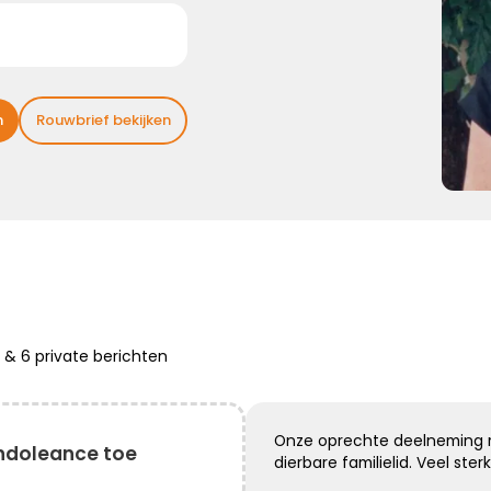
sterk ...
Kies dit gedicht
n
Rouwbrief bekijken
Broosheid van het leven
We beseffen nu meer dan ooit,
hoe broos en kwetsbaar het leven is.
Mijn oprechte deelneming
e
&
6 private
berichten
Kies dit gedicht
Onze oprechte deelneming me
ndoleance toe
dierbare familielid. Veel sterk