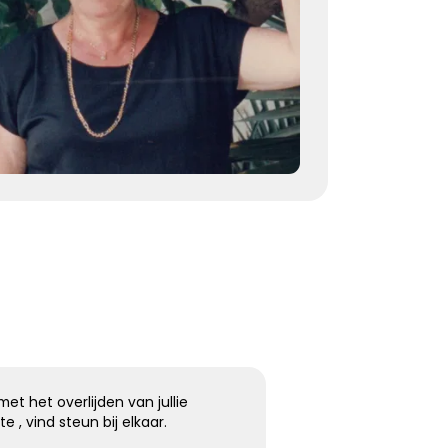
herinneringen voor altijd troost
Kies dit gedicht
Terugdenken met sterkte
Je denkt terug aan hoe het was
Met een glimlach en een traan
Onvoorstelbaar
Dat het leven gewoon doorgaat
Veel sterkte gewenst ...
Kies dit gedicht
t het overlijden van jullie
te , vind steun bij elkaar.