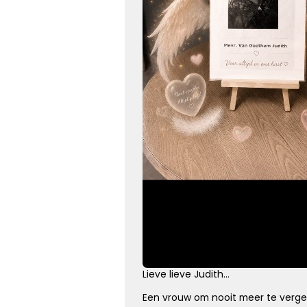
Elke dag gemist
Geen dag vergeten, alle dagen gemist
Kies dit gedicht
Onvergetelijk
Dat jij er bent geweest voor ons is zo onvergetelijk mooi,
we vergeten je nooit.
Lieve lieve Judith…
Een vrouw om nooit meer te vergete