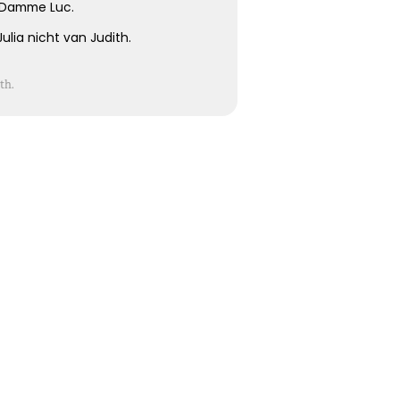
Koester de momenten
 Damme Luc.
lia nicht van Judith.
Koester de vele mooie momenten die jullie hebben
gehad, kijk terug met een lach en een traan.
th.
Kies dit gedicht
Moeilijk te uiten
Soms is er zoveel dat we voelen maar zo weinig wat we
kunnen zeggen …
Kies dit gedicht