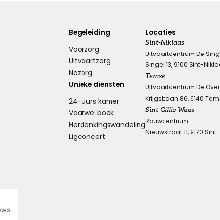
Begeleiding
Locaties
Sint-Niklaas
Voorzorg
Uitvaartcentrum De Sing
Uitvaartzorg
Singel 13, 9100 Sint-Nikl
Nazorg
Temse
Unieke diensten
Uitvaartcentrum De Ove
Krijgsbaan 86, 9140 Tem
24-uurs kamer
Sint-Gillis-Waas
Vaarwe
L
boek
Rouwcentrum
Herdenkings­wandeling
Nieuwstraat 11, 9170 Sint
Ligconcert
iews