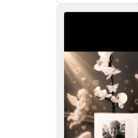
Het grote gemis
Hoe verdrietig
Dat diegene die zo dierbaar was
Er niet meer is
Kies dit gedicht
Loslaten zonder spijt
Loslaten is achterom kijken zonder spijt, en vooruit
kijken zonder verwachtingen ...
Kies dit gedicht