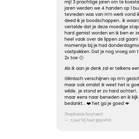
mij! 3 prachtige jaren om te koes
Kies dit gedicht
jaren werden we 4 handen op 1 buik
tevreden was van m’n werk vond ik 
deed ik je boodschappen.. ik waar
vertelde dat je deze moedige stap
hard gemist worden en ik ben er z
heel vaak over de lippen zal gaan! 
momentje bij je had donderdagmo
vastpakken. Dat je nog vroeg om ta
2x toe 🙂
Als ik aan je denk zal er telkens ee
Glimlach verschijnen op m’n gezi
maar ook omdat ik weet het is goed
wilde.. je stond er zo hard achter!..
maar eens naar beneden en ik kij
bedankt… ❤️ het ga je goed 💋
Stephanie buytaert
—
3 jaar bij haar gepoetst