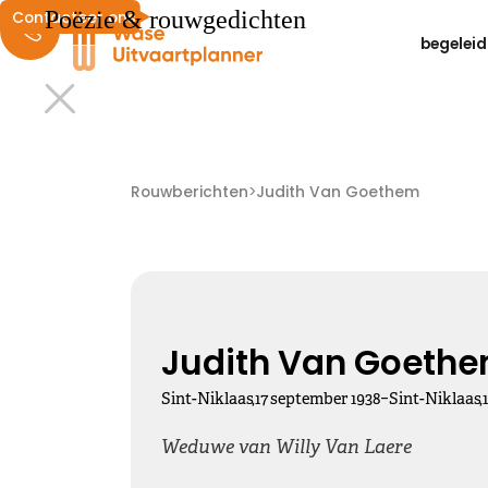
Poëzie & rouwgedichten
Contacteer ons
begeleid
Liefdevolle herinneringen
We wensen je liefdevolle herinneringen die zacht
Rouwberichten
>
Judith Van Goethem
dwarrelen door je hoofd en landen in je hart ...
Kies dit gedicht
Judith Van Goeth
-
Sint-Niklaas
,
17
september
1938
Sint-Niklaas
,
Altijd bij ons
Weduwe van Willy Van Laere
Nooit meer hier, maar altijd bij ons.