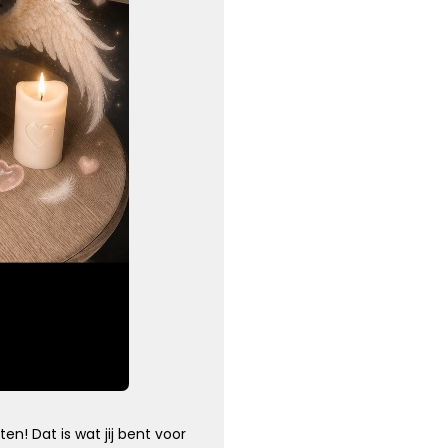
Knuffel voor troost
Een hele dikke knuffel voor jullie in deze moeilijke
periode.
Kies dit gedicht
Wens van steun en kracht
Ik wens je sterkte en veel kracht om je verdriet te dragen,
ik wens je liefde en steun, voor nu en alle dagen.
n! Dat is wat jij bent voor