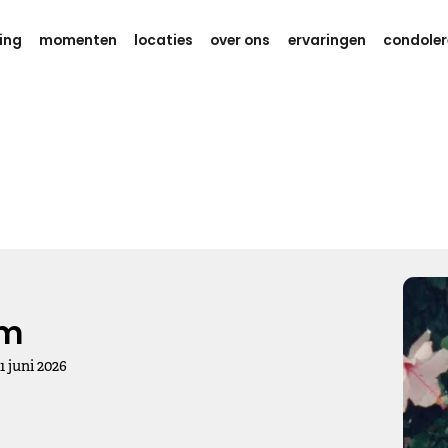
ing
momenten
locaties
over ons
ervaringen
condoler
Gedachten en kracht
Weet dat er aan je wordt gedacht
tijdens deze zware dagen.
Ik wens je eindeloos veel kracht,
om dit verdriet te kunnen dragen.
Kies dit gedicht
em
11
juni
2026
Gedachten bij jou
We willen je even zeggen dat we aan je denken, hou je