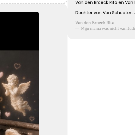
Blijvende herinneringen
Van den Broeck Rita en Van
Dochter van Van Schooten Ju
De foto’s, de herinneringen, de liefde in je hart, ze zullen
Van den Broeck Rita
blijven.
—
Mijn mama was nicht van Judi
Je draagt ze altijd met je mee.
Veel sterkte ...
Kies dit gedicht
Leegte en herinneringen
Een stoel blijft leeg. Een stem blijft zwijgen. Maar in ons
hart zullen de herinneringen voor altijd blijven.
Kies dit gedicht