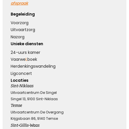
afspraak
Koester de momenten
Begeleiding
Koester de vele mooie momenten die jullie
Voorzorg
hebben gehad, kijk terug met een lach en een
Uitvaartzorg
traan.
Nazorg
Unieke diensten
Kies dit gedicht
24-uurs kamer
Vaarwe
L
boek
Herdenkings­wandeling
Ligconcert
Loslaten zonder spijt
Locaties
Sint-Niklaas
Loslaten is achterom kijken zonder spijt, en
Uitvaartcentrum De Singel
vooruit kijken zonder verwachtingen ...
Singel 13, 9100 Sint-Niklaas
Temse
Uitvaartcentrum De Overgang
Kies dit gedicht
Krijgsbaan 86, 9140 Temse
Sint-Gillis-Waas