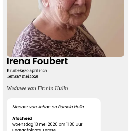
Kies dit gedicht
Vasthouden bij afscheid
Afscheid nemen, is niet loslaten
Het is een andere manier van vasthouden
Irena Foubert
Kruibeke
,
20
april
1929
Kies dit gedicht
Temse
,
7
mei
2026
Weduwe van Firmin Hulin
Altijd bij ons
Moeder van Johan en Patricia Hulin
Nooit meer hier, maar altijd bij ons.
Afscheid
woensdag 13 mei 2026 om 11.30 uur
Begraafplaats Temse