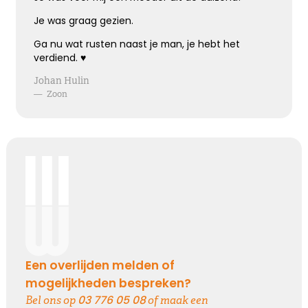
Hoe verdrietig
Dat diegene die zo dierbaar was
Je was graag gezien.
Er niet meer is
Ga nu wat rusten naast je man, je hebt het
verdiend. ♥️
Kies dit gedicht
Johan Hulin
—
Zoon
Blijvende herinneringen
De foto’s, de herinneringen, de liefde in je hart, ze
zullen blijven.
Je draagt ze altijd met je mee.
Veel sterkte ...
Kies dit gedicht
Een overlijden melden of
mogelijkheden bespreken?
03 776 05 08
Bel ons op
of maak een