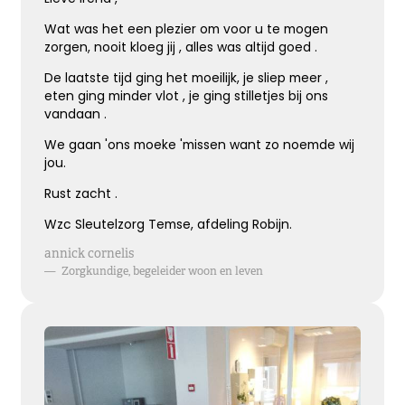
Wat was het een plezier om voor u te mogen
zorgen, nooit kloeg jij , alles was altijd goed .
Bijzonder persoon gemist
De laatste tijd ging het moeilijk, je sliep meer ,
eten ging minder vlot , je ging stilletjes bij ons
De wereld mist een heel bijzonder iemand.
vandaan .
Een dierbaar, geliefd persoon.
Uniek en onvervangbaar.
We gaan 'ons moeke 'missen want zo noemde wij
Veel sterkte toegewenst!
jou.
Rust zacht .
Kies dit gedicht
Wzc Sleutelzorg Temse, afdeling Robijn.
annick cornelis
—
Zorgkundige, begeleider woon en leven
Broosheid van het leven
We beseffen nu meer dan ooit,
hoe broos en kwetsbaar het leven is.
Mijn oprechte deelneming