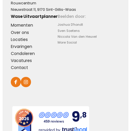
Rouwcentrum
Nieuwstraat 11, 9170 Sint-Gillis-Waas
Leegte en herinneringen
Wase Uitvaartplanner
Beelden door:
Momenten
Joshua D'hondt
Een stoel blijft leeg. Een stem blijft zwijgen. Maar
Sven Soetens
in ons hart zullen de herinneringen voor altijd
Over ons
Niccola Van den Heuvel
blijven.
Locaties
More Social
Ervaringen
Kies dit gedicht
Condoleren
Vacatures
Contact
Moeilijk te uiten
Soms is er zoveel dat we voelen maar zo weinig
wat we kunnen zeggen …
9
,8
Kies dit gedicht
459 reviews
provided by