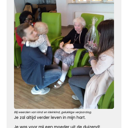
Kies dit gedicht
Terugdenken met sterkte
Je denkt terug aan hoe het was
Met een glimlach en een traan
Onvoorstelbaar
Dat het leven gewoon doorgaat
Veel sterkte gewenst ...
Kies dit gedicht
Blij weerzien van kind en kleinkind, gelukkige verjaardag.
Het grote gemis
Je zal altijd verder leven in mijn hart.
Je was voor mij een moeder uit de duizend!