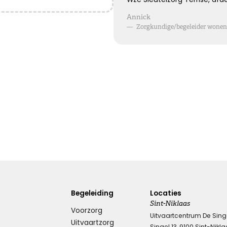
Blijvende herinneringen
Annick
—
Zorgkundige/begeleider wonen 
De foto’s, de herinneringen, de liefde in je hart, ze zullen
blijven.
Je draagt ze altijd met je mee.
Veel sterkte ...
Kies dit gedicht
Leegte en herinneringen
Een stoel blijft leeg. Een stem blijft zwijgen. Maar in ons
hart zullen de herinneringen voor altijd blijven.
Begeleiding
Locaties
Sint-Niklaas
Kies dit gedicht
Voorzorg
Uitvaartcentrum De Sing
Uitvaartzorg
Singel 13, 9100 Sint-Nikl