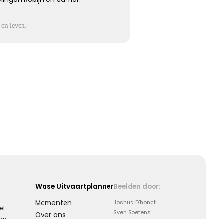
Koester de momenten
en leven.
Koester de vele mooie momenten die jullie hebben
gehad, kijk terug met een lach en een traan.
Kies dit gedicht
Moeilijk te uiten
Soms is er zoveel dat we voelen maar zo weinig wat we
kunnen zeggen …
Wase Uitvaartplanner
Beelden door:
Momenten
Joshua D'hondt
el
Kies dit gedicht
Sven Soetens
Over ons
aas