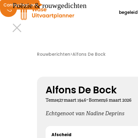
Poëzie & rouwgedichten
Contacteer ons
begeleid
Liefdevolle herinneringen
We wensen je liefdevolle herinneringen die zacht
Rouwberichten
>
Alfons De Bock
dwarrelen door je hoofd en landen in je hart ...
Kies dit gedicht
Alfons De Bock
-
Temse
,
27
maart
1946
Bornem
,
6
maart
2026
Echtgenoot van Nadine Deprins
Altijd bij ons
Afscheid
Nooit meer hier, maar altijd bij ons.