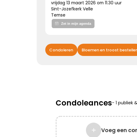
vrijdag 13 maart 2026 om 11.30 uur
Sint-Jozefkerk Velle
Temse
Kies dit gedicht
Bijzonder persoon gemist
Condoleren
Bloemen en troost bestelle
De wereld mist een heel bijzonder iemand.
Een dierbaar, geliefd persoon.
Uniek en onvervangbaar.
Veel sterkte toegewenst!
Condoleances
-
1 publiek
Kies dit gedicht
Voeg een co