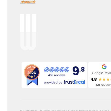
afspraak
Elke dag gemist
Geen dag vergeten, alle dagen gemist
Kies dit gedicht
9
,8
Google Rev
459 reviews
Onvergetelijk
4.8
provided by
68
review
Dat jij er bent geweest voor ons is zo onvergetelijk mooi,
we vergeten je nooit.