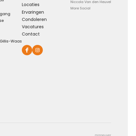
Niccola Van den Heuvel
Locaties
More Social
Ervaringen
rgang
Condoleren
se
Eeuwige dankbaarheid
Vacatures
Contact
Dank voor wie je was en wat je deed, weet dat ik je nooit
-Gillis-Waas
vergeet ...
Kies dit gedicht
maneuver