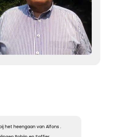
herinneringen voor altijd troost
Kies dit gedicht
Terugdenken met sterkte
Je denkt terug aan hoe het was
Met een glimlach en een traan
Onvoorstelbaar
Dat het leven gewoon doorgaat
Veel sterkte gewenst ...
Kies dit gedicht
ij het heengaan van Alfons .
ingen Robijn en Saffier.