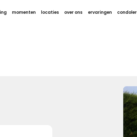
ing
momenten
locaties
over ons
ervaringen
condoler
Gedachten en kracht
Weet dat er aan je wordt gedacht
tijdens deze zware dagen.
Ik wens je eindeloos veel kracht,
om dit verdriet te kunnen dragen.
Kies dit gedicht
Gedachten bij jou
We willen je even zeggen dat we aan je denken, hou je