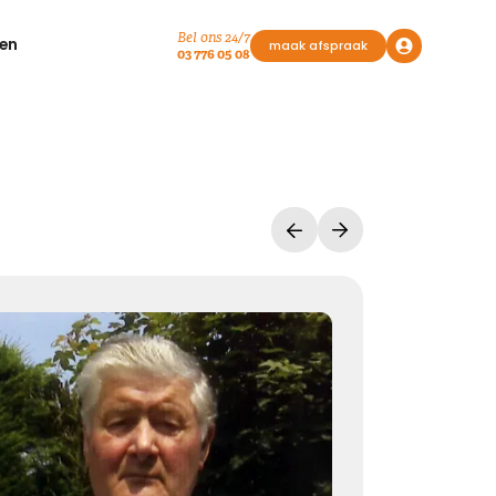
Bel ons 24/7
en
maak afspraak
03 776 05 08
Vasthouden bij afscheid
Afscheid nemen, is niet loslaten
Het is een andere manier van vasthouden
Kies dit gedicht
Liefde geeft troost
Waar rouw is, is liefde. Waar liefde is, geven