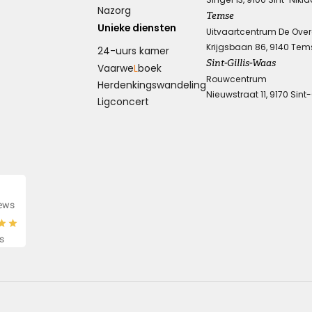
Nazorg
Temse
Unieke diensten
Uitvaartcentrum De Ove
Krijgsbaan 86, 9140 Tem
Knuffel voor troost
24-uurs kamer
Sint-Gillis-Waas
Vaarwe
L
boek
Rouwcentrum
Herdenkings­wandeling
Een hele dikke knuffel voor jullie in deze moeilijke
Nieuwstraat 11, 9170 Sint
periode.
Ligconcert
Kies dit gedicht
iews
Wens van steun en kracht
s
Ik wens je sterkte en veel kracht om je verdriet te dragen,
ik wens je liefde en steun, voor nu en alle dagen.