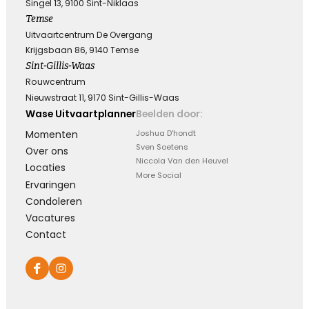
Singel 13, 9100 Sint-Niklaas
Temse
Uitvaartcentrum De Overgang
Krijgsbaan 86, 9140 Temse
Sint-Gillis-Waas
Rouwcentrum
Nieuwstraat 11, 9170 Sint-Gillis-Waas
Wase Uitvaartplanner
Beelden door:
Momenten
Joshua D'hondt
Sven Soetens
Over ons
Niccola Van den Heuvel
Locaties
More Social
Ervaringen
Condoleren
Vacatures
Contact