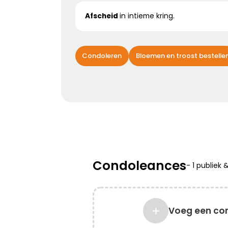
Afscheid
in intieme kring.
Kies dit gedicht
Condoleren
Bloemen en troost bestelle
Bijzonder persoon gemist
De wereld mist een heel bijzonder iemand.
Een dierbaar, geliefd persoon.
Uniek en onvervangbaar.
Veel sterkte toegewenst!
Condoleances
-
1 publiek
Kies dit gedicht
Voeg een co