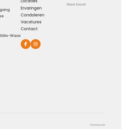
Locaties
More Social
Ervaringen
rgang
Condoleren
se
Eeuwige dankbaarheid
Vacatures
Contact
Dank voor wie je was en wat je deed, weet dat ik je nooit
-Gillis-Waas
vergeet ...
Kies dit gedicht
maneuver