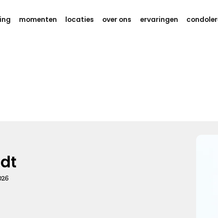
ing
momenten
locaties
over ons
ervaringen
condoler
Gedachten en kracht
Weet dat er aan je wordt gedacht
tijdens deze zware dagen.
Ik wens je eindeloos veel kracht,
om dit verdriet te kunnen dragen.
Kies dit gedicht
dt
026
Gedachten bij jou
We willen je even zeggen dat we aan je denken, hou je