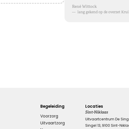
Blijvende herinneringen
René Wittock
—
lang gekend op de overzet Kru
De foto’s, de herinneringen, de liefde in je hart, ze zullen
blijven.
Je draagt ze altijd met je mee.
Veel sterkte ...
Kies dit gedicht
Leegte en herinneringen
Een stoel blijft leeg. Een stem blijft zwijgen. Maar in ons
hart zullen de herinneringen voor altijd blijven.
Begeleiding
Locaties
Sint-Niklaas
Voorzorg
Kies dit gedicht
Uitvaartcentrum De Sing
Uitvaartzorg
Singel 13, 9100 Sint-Nikl