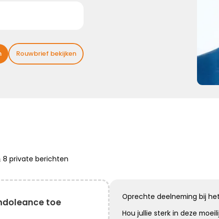
sterk ...
Kies dit gedicht
n
Rouwbrief bekijken
Broosheid van het leven
We beseffen nu meer dan ooit,
hoe broos en kwetsbaar het leven is.
Mijn oprechte deelneming
&
8 private
berichten
Kies dit gedicht
Oprechte deelneming bij het
ndoleance toe
Hou jullie sterk in deze moeil