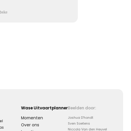
Koester de momenten
ibeke
Koester de vele mooie momenten die jullie hebben
gehad, kijk terug met een lach en een traan.
Kies dit gedicht
Moeilijk te uiten
Soms is er zoveel dat we voelen maar zo weinig wat we
kunnen zeggen …
Wase Uitvaartplanner
Beelden door:
Momenten
Joshua D'hondt
el
Sven Soetens
Over ons
Kies dit gedicht
aas
Niccola Van den Heuvel