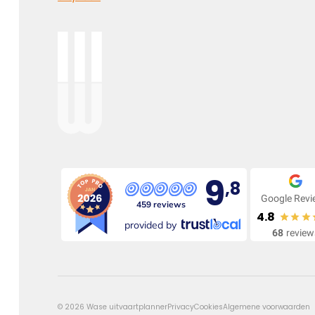
Elke dag gemist
Geen dag vergeten, alle dagen gemist
Kies dit gedicht
9
,8
Google Rev
459 reviews
4.8
Onvergetelijk
provided by
68
review
Dat jij er bent geweest voor ons is zo onvergetelijk mooi,
we vergeten je nooit.
©
2026
Wase uitvaartplanner
Privacy
Cookies
Algemene voorwaarden