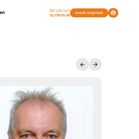
Bel ons 24/7
en
maak afspraak
03 776 05 08
Vasthouden bij afscheid
Afscheid nemen, is niet loslaten
Het is een andere manier van vasthouden
Kies dit gedicht
Liefde geeft troost
Waar rouw is, is liefde. Waar liefde is, geven