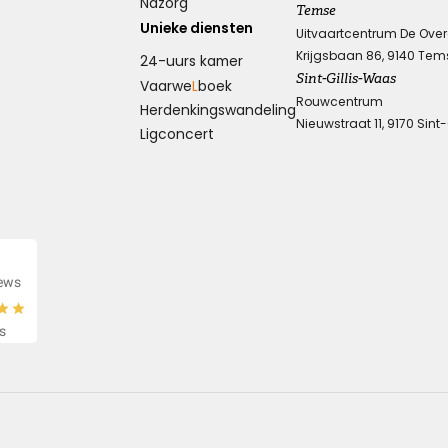
Nazorg
Temse
Unieke diensten
Uitvaartcentrum De Ove
Krijgsbaan 86, 9140 Tem
24-uurs kamer
Knuffel voor troost
Sint-Gillis-Waas
Vaarwe
L
boek
Rouwcentrum
Herdenkings­wandeling
Een hele dikke knuffel voor jullie in deze moeilijke
Nieuwstraat 11, 9170 Sint
Ligconcert
periode.
Kies dit gedicht
iews
Wens van steun en kracht
s
Ik wens je sterkte en veel kracht om je verdriet te dragen,
ik wens je liefde en steun, voor nu en alle dagen.