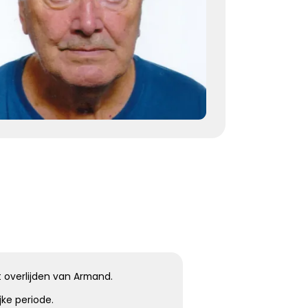
herinneringen voor altijd troost
Kies dit gedicht
Terugdenken met sterkte
Je denkt terug aan hoe het was
Met een glimlach en een traan
Onvoorstelbaar
Dat het leven gewoon doorgaat
Veel sterkte gewenst ...
Kies dit gedicht
 overlijden van Armand.
ijke periode.