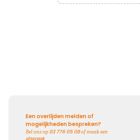
Het grote gemis
Hoe verdrietig
Dat diegene die zo dierbaar was
Er niet meer is
Kies dit gedicht
Loslaten zonder spijt
Loslaten is achterom kijken zonder spijt, en vooruit
kijken zonder verwachtingen ...
Een overlijden melden of
mogelijkheden bespreken?
03 776 05 08
Bel ons op
of maak een
Kies dit gedicht
afspraak