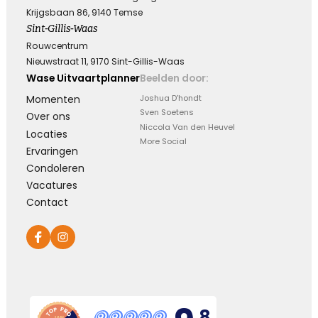
Krijgsbaan 86, 9140 Temse
Koester de momenten
Sint-Gillis-Waas
Rouwcentrum
Koester de vele mooie momenten die jullie
Nieuwstraat 11, 9170 Sint-Gillis-Waas
hebben gehad, kijk terug met een lach en een
traan.
Wase Uitvaartplanner
Beelden door:
Momenten
Joshua D'hondt
Sven Soetens
Over ons
Kies dit gedicht
Niccola Van den Heuvel
Locaties
More Social
Ervaringen
Condoleren
Vacatures
Loslaten zonder spijt
Contact
Loslaten is achterom kijken zonder spijt, en
vooruit kijken zonder verwachtingen ...
Kies dit gedicht
,8