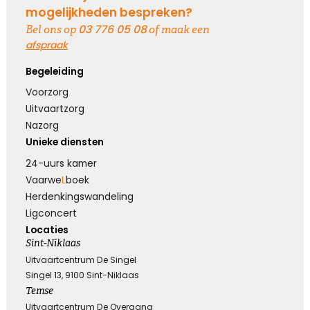
Hoe verdrietig
mogelijkheden bespreken?
Dat diegene die zo dierbaar was
03 776 05 08
Bel ons op
of maak een
Er niet meer is
afspraak
Begeleiding
Kies dit gedicht
Voorzorg
Uitvaartzorg
Nazorg
Unieke diensten
Blijvende herinneringen
24-uurs kamer
De foto’s, de herinneringen, de liefde in je hart, ze
Vaarwe
L
boek
zullen blijven.
Herdenkings­wandeling
Je draagt ze altijd met je mee.
Ligconcert
Veel sterkte ...
Locaties
Sint-Niklaas
Uitvaartcentrum De Singel
Kies dit gedicht
Singel 13, 9100 Sint-Niklaas
Temse
Uitvaartcentrum De Overgang