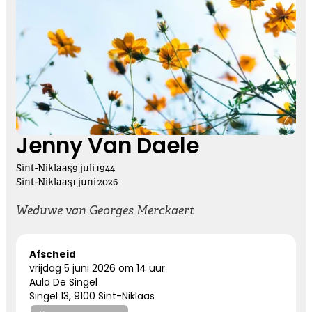
Kies dit gedicht
Vasthouden bij afscheid
Afscheid nemen, is niet loslaten
Het is een andere manier van vasthouden
Jenny Van Daele
Sint-Niklaas
,
9
juli
1944
Kies dit gedicht
Sint-Niklaas
,
1
juni
2026
Weduwe van Georges Merckaert
Altijd bij ons
Afscheid
vrijdag 5 juni 2026 om 14 uur
Nooit meer hier, maar altijd bij ons.
Aula De Singel
Singel 13, 9100 Sint-Niklaas