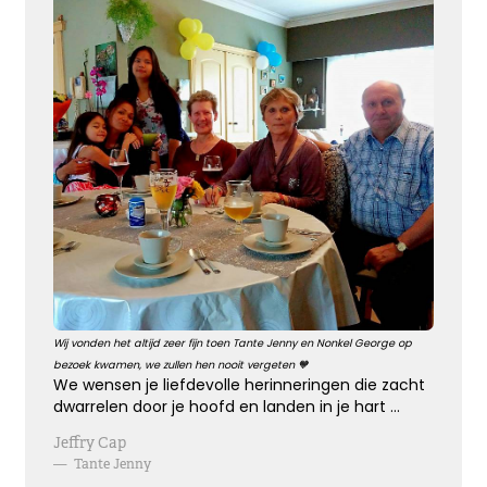
Bijzonder persoon gemist
De wereld mist een heel bijzonder iemand.
Een dierbaar, geliefd persoon.
Uniek en onvervangbaar.
Veel sterkte toegewenst!
Kies dit gedicht
Wij vonden het altijd zeer fijn toen Tante Jenny en Nonkel George op
Broosheid van het leven
bezoek kwamen, we zullen hen nooit vergeten 🧡
We wensen je liefdevolle herinneringen die zacht
We beseffen nu meer dan ooit,
dwarrelen door je hoofd en landen in je hart ...
hoe broos en kwetsbaar het leven is.
Jeffry Cap
Mijn oprechte deelneming
—
Tante Jenny