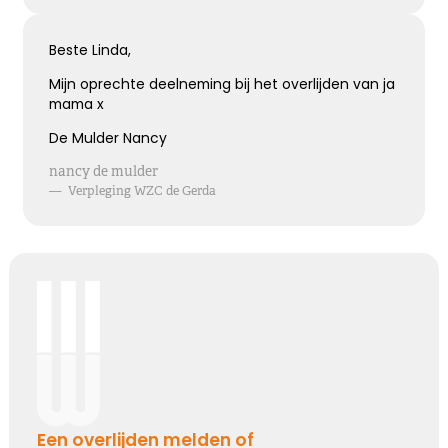
Kies dit gedicht
Beste Linda,
Mijn oprechte deelneming bij het overlijden van ja
mama x
Terugdenken met sterkte
De Mulder Nancy
Je denkt terug aan hoe het was
nancy de mulder
Met een glimlach en een traan
—
Verpleging WZC de Gerda
Onvoorstelbaar
Dat het leven gewoon doorgaat
Veel sterkte gewenst ...
Kies dit gedicht
Het grote gemis
Een overlijden melden of