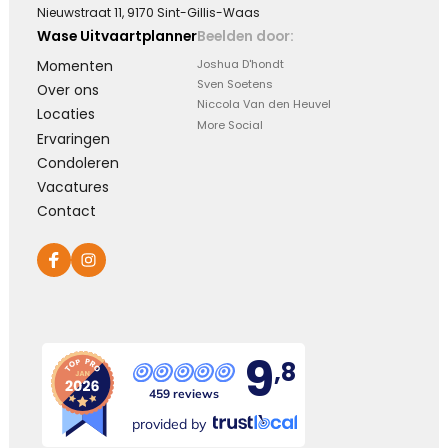
Nieuwstraat 11, 9170 Sint-Gillis-Waas
Wase Uitvaartplanner
Beelden door:
Momenten
Joshua D'hondt
Sven Soetens
Over ons
Niccola Van den Heuvel
Locaties
More Social
Ervaringen
Condoleren
Vacatures
Contact
9
,8
459 reviews
provided by