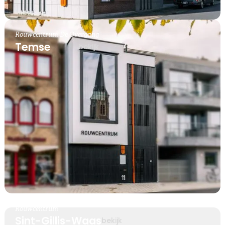
Rouwcentrum De Overgang
Temse
bekijk
Rouwcentrum
Sint-Gillis-Waas
bekijk