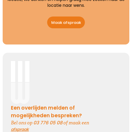
locatie naar wens.
Maak afspraak
Een overlijden melden of
mogelijkheden bespreken?
03 776 05 08
Bel ons op
of maak een
afspraak