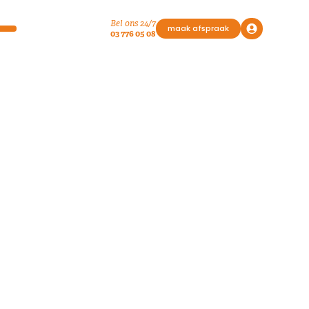
Bel ons 24/7
en
maak afspraak
03 776 05 08