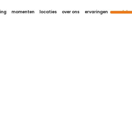
ing
momenten
locaties
over ons
ervaringen
condoler