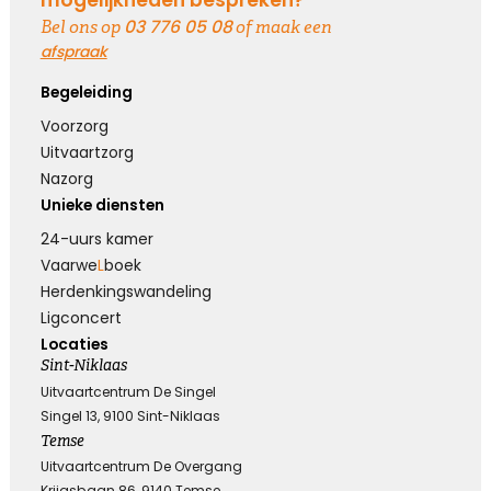
mogelijkheden bespreken?
03 776 05 08
Bel ons op
of maak een
Kies dit gedicht
afspraak
Begeleiding
Voorzorg
Terugdenken met sterkte
Uitvaartzorg
Nazorg
Je denkt terug aan hoe het was
Unieke diensten
Met een glimlach en een traan
Onvoorstelbaar
24-uurs kamer
Dat het leven gewoon doorgaat
Vaarwe
L
boek
Veel sterkte gewenst ...
Herdenkings­wandeling
Ligconcert
Locaties
Kies dit gedicht
Sint-Niklaas
Uitvaartcentrum De Singel
Singel 13, 9100 Sint-Niklaas
Temse
Het grote gemis
Uitvaartcentrum De Overgang
Krijgsbaan 86, 9140 Temse