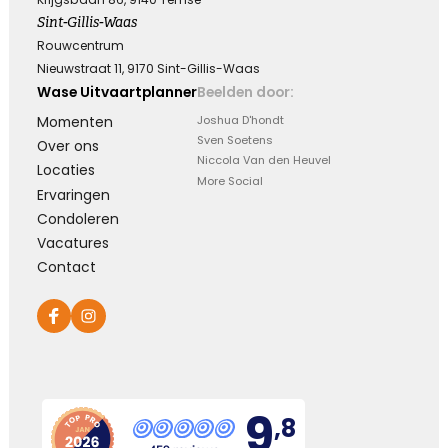
Hoe verdrietig
Sint-Gillis-Waas
Dat diegene die zo dierbaar was
Er niet meer is
Rouwcentrum
Nieuwstraat 11, 9170 Sint-Gillis-Waas
Wase Uitvaartplanner
Beelden door:
Kies dit gedicht
Momenten
Joshua D'hondt
Sven Soetens
Over ons
Niccola Van den Heuvel
Locaties
More Social
Ervaringen
Blijvende herinneringen
Condoleren
Vacatures
De foto’s, de herinneringen, de liefde in je hart, ze
Contact
zullen blijven.
Je draagt ze altijd met je mee.
Veel sterkte ...
Kies dit gedicht
9
,8