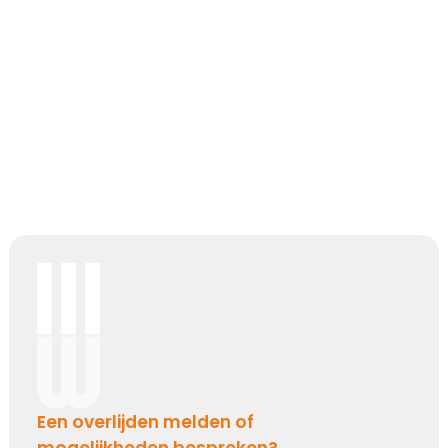
Bijzonder persoon gemist
De wereld mist een heel bijzonder iemand.
Een dierbaar, geliefd persoon.
Uniek en onvervangbaar.
Veel sterkte toegewenst!
Kies dit gedicht
Broosheid van het leven
We beseffen nu meer dan ooit,
hoe broos en kwetsbaar het leven is.
Mijn oprechte deelneming
Een overlijden melden of