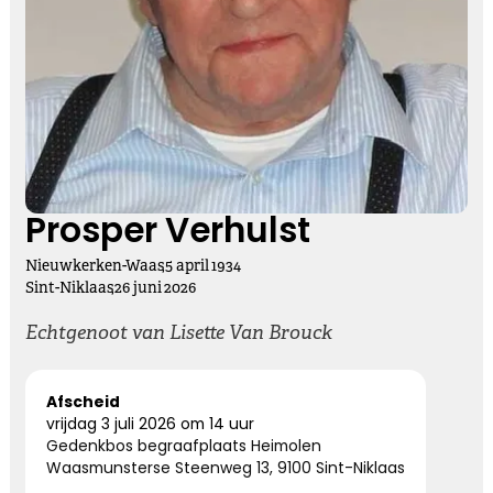
Kies dit gedicht
Vasthouden bij afscheid
Afscheid nemen, is niet loslaten
Het is een andere manier van vasthouden
Prosper Verhulst
Nieuwkerken-Waas
,
5
april
1934
Kies dit gedicht
Sint-Niklaas
,
26
juni
2026
Echtgenoot van Lisette Van Brouck
Altijd bij ons
Afscheid
vrijdag 3 juli 2026 om 14 uur
Nooit meer hier, maar altijd bij ons.
Gedenkbos begraafplaats Heimolen
Waasmunsterse Steenweg 13, 9100 Sint-Niklaas