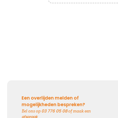
Het grote gemis
Hoe verdrietig
Dat diegene die zo dierbaar was
Er niet meer is
Kies dit gedicht
Loslaten zonder spijt
Loslaten is achterom kijken zonder spijt, en vooruit
kijken zonder verwachtingen ...
Een overlijden melden of
mogelijkheden bespreken?
03 776 05 08
Bel ons op
of maak een
Kies dit gedicht
afspraak