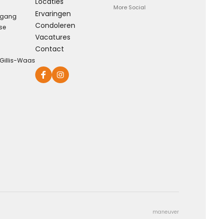
Locaties
More Social
Ervaringen
rgang
Condoleren
se
Eeuwige dankbaarheid
Vacatures
Contact
Dank voor wie je was en wat je deed, weet dat ik je nooit
-Gillis-Waas
vergeet ...
Kies dit gedicht
maneuver