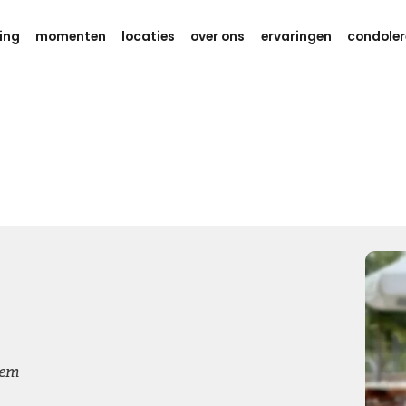
ing
momenten
locaties
over ons
ervaringen
condoler
Gedachten en kracht
Weet dat er aan je wordt gedacht
tijdens deze zware dagen.
Ik wens je eindeloos veel kracht,
om dit verdriet te kunnen dragen.
Kies dit gedicht
Gedachten bij jou
hem
We willen je even zeggen dat we aan je denken, hou je