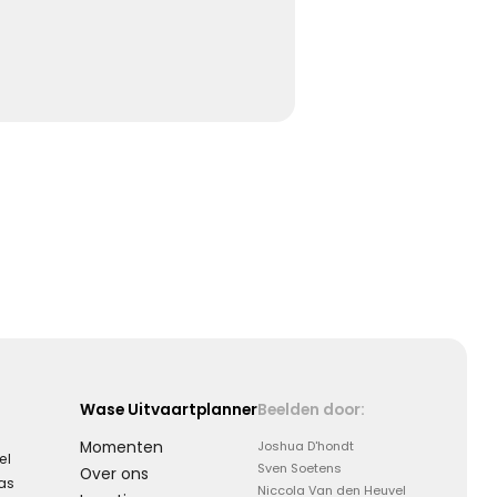
Koester de momenten
Koester de vele mooie momenten die jullie hebben
gehad, kijk terug met een lach en een traan.
Kies dit gedicht
Moeilijk te uiten
Soms is er zoveel dat we voelen maar zo weinig wat we
kunnen zeggen …
Wase Uitvaartplanner
Beelden door:
Momenten
Joshua D'hondt
el
Sven Soetens
Over ons
Kies dit gedicht
aas
Niccola Van den Heuvel