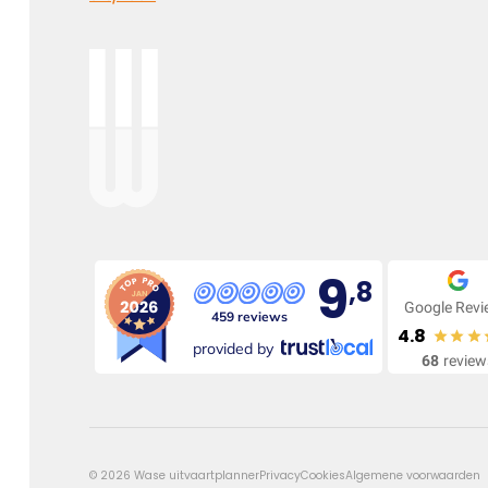
Elke dag gemist
Geen dag vergeten, alle dagen gemist
Kies dit gedicht
9
,8
Google Rev
459 reviews
4.8
Onvergetelijk
provided by
68
review
Dat jij er bent geweest voor ons is zo onvergetelijk mooi,
we vergeten je nooit.
©
2026
Wase uitvaartplanner
Privacy
Cookies
Algemene voorwaarden