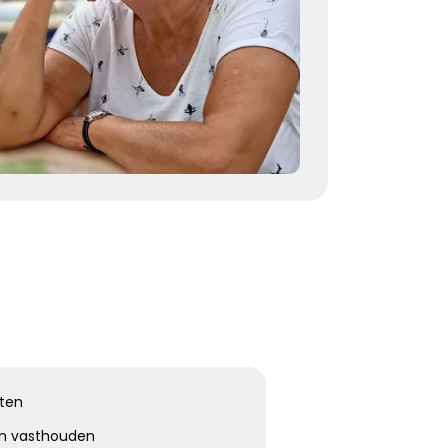
herinneringen voor altijd troost
Kies dit gedicht
Terugdenken met sterkte
Je denkt terug aan hoe het was
Met een glimlach en een traan
Onvoorstelbaar
Dat het leven gewoon doorgaat
Veel sterkte gewenst ...
Kies dit gedicht
aten
an vasthouden