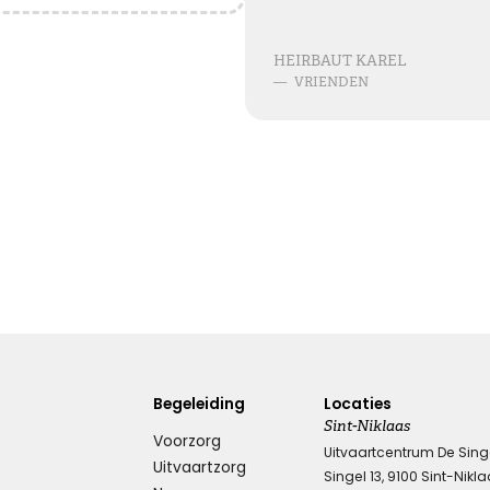
Blijvende herinneringen
HEIRBAUT KAREL
De foto’s, de herinneringen, de liefde in je hart, ze zullen
—
VRIENDEN
blijven.
Je draagt ze altijd met je mee.
Veel sterkte ...
Kies dit gedicht
Leegte en herinneringen
Een stoel blijft leeg. Een stem blijft zwijgen. Maar in ons
hart zullen de herinneringen voor altijd blijven.
Begeleiding
Locaties
Sint-Niklaas
Voorzorg
Kies dit gedicht
Uitvaartcentrum De Sing
Uitvaartzorg
Singel 13, 9100 Sint-Nikl