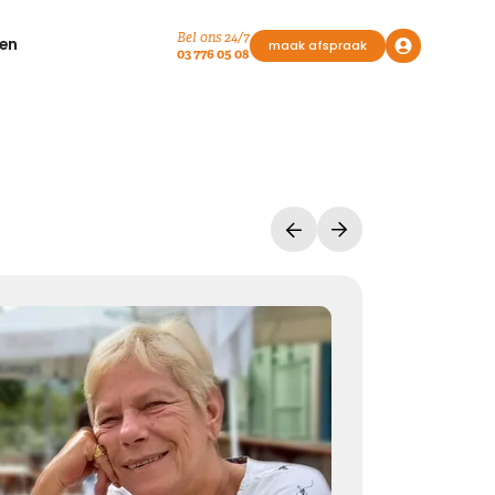
Bel ons 24/7
en
maak afspraak
03 776 05 08
Vasthouden bij afscheid
Afscheid nemen, is niet loslaten
Het is een andere manier van vasthouden
Kies dit gedicht
Liefde geeft troost
Waar rouw is, is liefde. Waar liefde is, geven