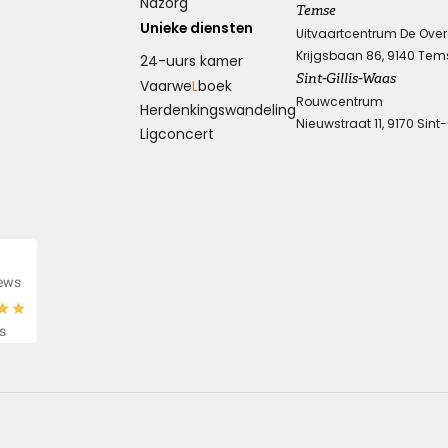
Nazorg
Temse
Unieke diensten
Uitvaartcentrum De Ove
Krijgsbaan 86, 9140 Tem
24-uurs kamer
Knuffel voor troost
Sint-Gillis-Waas
Vaarwe
L
boek
Rouwcentrum
Herdenkings­wandeling
Een hele dikke knuffel voor jullie in deze moeilijke
Nieuwstraat 11, 9170 Sint
Ligconcert
periode.
Kies dit gedicht
iews
Wens van steun en kracht
s
Ik wens je sterkte en veel kracht om je verdriet te dragen,
ik wens je liefde en steun, voor nu en alle dagen.