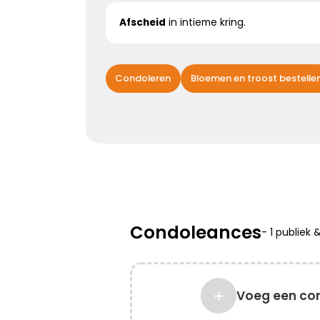
Afscheid
in intieme kring.
Kies dit gedicht
Condoleren
Bloemen en troost bestelle
Bijzonder persoon gemist
De wereld mist een heel bijzonder iemand.
Een dierbaar, geliefd persoon.
Uniek en onvervangbaar.
Veel sterkte toegewenst!
Condoleances
-
1 publiek
Kies dit gedicht
Voeg een co