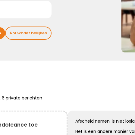
sterk ...
Kies dit gedicht
n
Rouwbrief bekijken
Broosheid van het leven
We beseffen nu meer dan ooit,
hoe broos en kwetsbaar het leven is.
Mijn oprechte deelneming
&
6 private
berichten
Kies dit gedicht
Afscheid nemen, is niet losl
ndoleance toe
Het is een andere manier v