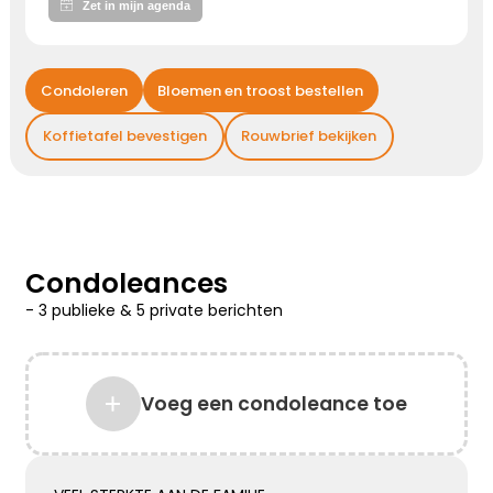
Kies dit gedicht
Condoleren
Bloemen en troost bestellen
Gedachten bij jou
Koffietafel bevestigen
Rouwbrief bekijken
We willen je even zeggen dat we aan je denken,
hou je sterk ...
Kies dit gedicht
Condoleances
-
3 publieke
&
5 private
berichten
Liefde geeft troost
Waar rouw is, is liefde. Waar liefde is, geven
Voeg een condoleance toe
herinneringen voor altijd troost
Kies dit gedicht