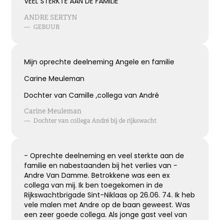
VEEL STERKTE AAN DE FAMILIE
ANDRE SERTYN
—
GEBUUR
Bijzonder persoon gemist
De wereld mist een heel bijzonder iemand.
Mijn oprechte deelneming Angele en familie
Een dierbaar, geliefd persoon.
Uniek en onvervangbaar.
Carine Meuleman
Veel sterkte toegewenst!
Dochter van Camille ,collega van André
Carine Meuleman
Kies dit gedicht
—
Dochter van collega André bij de rijkswacht
- Oprechte deelneming en veel sterkte aan de
Broosheid van het leven
familie en nabestaanden bij het verlies van -
Andre Van Damme. Betrokkene was een ex
We beseffen nu meer dan ooit,
collega van mij. Ik ben toegekomen in de
hoe broos en kwetsbaar het leven is.
Rijkswachtbrigade Sint-Niklaas op 26.06. 74. Ik heb
Mijn oprechte deelneming
vele malen met Andre op de baan geweest. Was
een zeer goede collega. Als jonge gast veel van