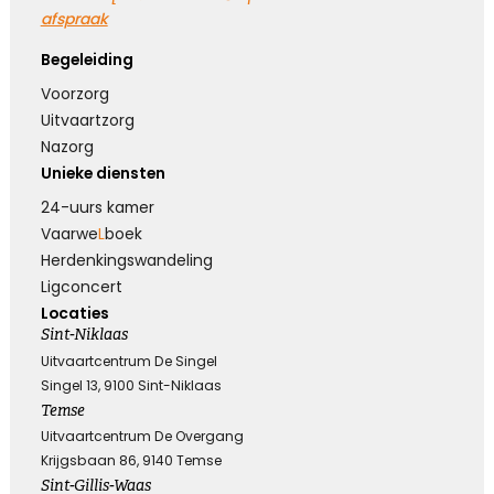
Hoe verdrietig
afspraak
Dat diegene die zo dierbaar was
Er niet meer is
Begeleiding
Voorzorg
Uitvaartzorg
Kies dit gedicht
Nazorg
Unieke diensten
24-uurs kamer
Blijvende herinneringen
Vaarwe
L
boek
Herdenkings­wandeling
De foto’s, de herinneringen, de liefde in je hart, ze
Ligconcert
zullen blijven.
Locaties
Je draagt ze altijd met je mee.
Sint-Niklaas
Veel sterkte ...
Uitvaartcentrum De Singel
Singel 13, 9100 Sint-Niklaas
Temse
Kies dit gedicht
Uitvaartcentrum De Overgang
Krijgsbaan 86, 9140 Temse
Sint-Gillis-Waas