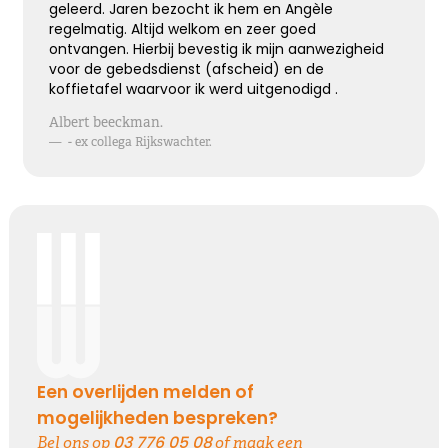
geleerd. Jaren bezocht ik hem en Angèle
regelmatig. Altijd welkom en zeer goed
Kies dit gedicht
ontvangen. Hierbij bevestig ik mijn aanwezigheid
voor de gebedsdienst (afscheid) en de
koffietafel waarvoor ik werd uitgenodigd .
Terugdenken met sterkte
Albert beeckman.
—
- ex collega Rijkswachter.
Je denkt terug aan hoe het was
Met een glimlach en een traan
Onvoorstelbaar
Dat het leven gewoon doorgaat
Veel sterkte gewenst ...
Kies dit gedicht
Een overlijden melden of
Het grote gemis
mogelijkheden bespreken?
03 776 05 08
Bel ons op
of maak een