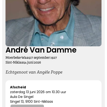
Kies dit gedicht
Vasthouden bij afscheid
Afscheid nemen, is niet loslaten
Het is een andere manier van vasthouden
André Van Damme
Moerbeke-Waas
,
17
september
1927
Kies dit gedicht
Sint-Niklaas
,
4
juni
2026
Echtgenoot van Angèle Poppe
Altijd bij ons
Afscheid
zaterdag 13 juni 2026 om 10.30 uur
Nooit meer hier, maar altijd bij ons.
Aula De Singel
Singel 13, 9100 Sint-Niklaas