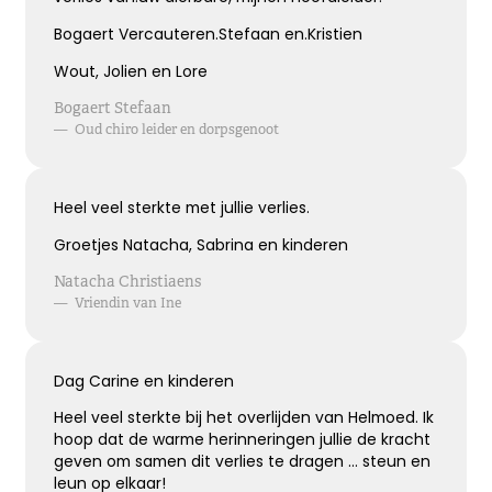
Bogaert Vercauteren.Stefaan en.Kristien
Kies dit gedicht
Wout, Jolien en Lore
Bogaert Stefaan
—
Oud chiro leider en dorpsgenoot
Terugdenken met sterkte
Je denkt terug aan hoe het was
Heel veel sterkte met jullie verlies.
Met een glimlach en een traan
Onvoorstelbaar
Groetjes Natacha, Sabrina en kinderen
Dat het leven gewoon doorgaat
Veel sterkte gewenst ...
Natacha Christiaens
—
Vriendin van Ine
Kies dit gedicht
Dag Carine en kinderen
Heel veel sterkte bij het overlijden van Helmoed. Ik
hoop dat de warme herinneringen jullie de kracht
Het grote gemis
geven om samen dit verlies te dragen ... steun en
leun op elkaar!