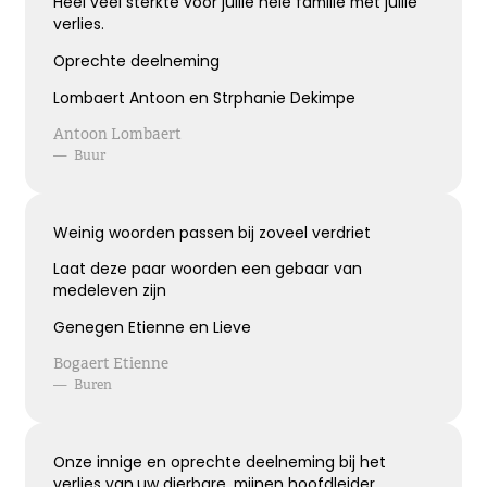
Heel veel sterkte voor jullie hele familie met jullie
verlies.
Oprechte deelneming
Bijzonder persoon gemist
Lombaert Antoon en Strphanie Dekimpe
De wereld mist een heel bijzonder iemand.
Antoon Lombaert
Een dierbaar, geliefd persoon.
—
Buur
Uniek en onvervangbaar.
Veel sterkte toegewenst!
Weinig woorden passen bij zoveel verdriet
Kies dit gedicht
Laat deze paar woorden een gebaar van
medeleven zijn
Genegen Etienne en Lieve
Broosheid van het leven
Bogaert Etienne
—
Buren
We beseffen nu meer dan ooit,
hoe broos en kwetsbaar het leven is.
Mijn oprechte deelneming
Onze innige en oprechte deelneming bij het
verlies van.uw dierbare, mijnen hoofdleider.