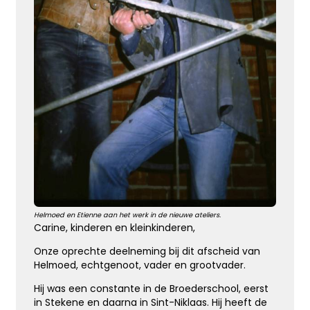
Leegte en herinneringen
Een stoel blijft leeg. Een stem blijft zwijgen. Maar
in ons hart zullen de herinneringen voor altijd
blijven.
Kies dit gedicht
Moeilijk te uiten
Helmoed en Etienne aan het werk in de nieuwe ateliers.
Soms is er zoveel dat we voelen maar zo weinig
Carine, kinderen en kleinkinderen,
wat we kunnen zeggen …
Onze oprechte deelneming bij dit afscheid van
Helmoed, echtgenoot, vader en grootvader.
Kies dit gedicht
Hij was een constante in de Broederschool, eerst
in Stekene en daarna in Sint-Niklaas. Hij heeft de