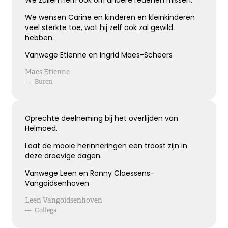
We zullen hem ook om andere redenen missen.
We wensen Carine en kinderen en kleinkinderen
veel sterkte toe, wat hij zelf ook zal gewild
hebben.
Vanwege Etienne en Ingrid Maes-Scheers
Maes Etienne
—
Buren
Oprechte deelneming bij het overlijden van
Helmoed.
Laat de mooie herinneringen een troost zijn in
deze droevige dagen.
Vanwege Leen en Ronny Claessens-
Vangoidsenhoven
Leen Vangoidsenhoven
—
Collega