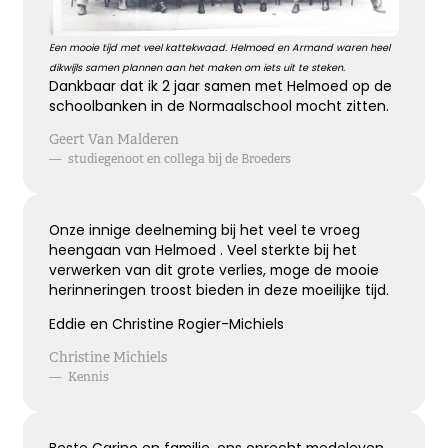
Eeuwige dankbaarheid
Een mooie tijd met veel kattekwaad. Helmoed en Armand waren heel
dikwijls samen plannen aan het maken om iets uit te steken.
Dank voor wie je was en wat je deed, weet dat ik
Dankbaar dat ik 2 jaar samen met Helmoed op de
je nooit vergeet ...
schoolbanken in de Normaalschool mocht zitten.
Geert Van Malderen
—
studiegenoot en collega bij de Broeders
Kies dit gedicht
Onze innige deelneming bij het veel te vroeg
heengaan van Helmoed . Veel sterkte bij het
Onvergetelijk
verwerken van dit grote verlies, moge de mooie
herinneringen troost bieden in deze moeilijke tijd.
Dat jij er bent geweest voor ons is zo
onvergetelijk mooi, we vergeten je nooit.
Eddie en Christine Rogier-Michiels
Christine Michiels
—
Kennis
Kies dit gedicht