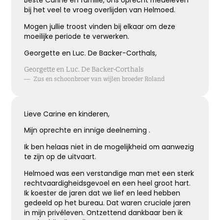
Beste Carine en familie, ons oprecht medeleven
bij het veel te vroeg overlijden van Helmoed.
Wens van steun en kracht
Mogen jullie troost vinden bij elkaar om deze
moeilijke periode te verwerken.
Ik wens je sterkte en veel kracht om je verdriet te
dragen,
Georgette en Luc. De Backer-Corthals,
ik wens je liefde en steun, voor nu en alle dagen.
Georgette en Luc. De Backer-Corthals
—
Zus en schoonbroer van wijlen broeder Roland
Kies dit gedicht
Lieve Carine en kinderen,
Mijn oprechte en innige deelneming .
Ik ben helaas niet in de mogelijkheid om aanwezig
te zijn op de uitvaart.
Helmoed was een verstandige man met een sterk
rechtvaardigheidsgevoel en een heel groot hart.
Ik koester de jaren dat we lief en leed hebben
gedeeld op het bureau. Dat waren cruciale jaren
in mijn privéleven. Ontzettend dankbaar ben ik