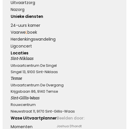
Uitvaartzorg
Nazorg
Unieke diensten
24-uurs kamer
Vaarwe
L
boek
Herdenkings­wandeling
Ligconcert
Locaties
Sint-Niklaas
Uitvaartcentrum De Singel
Singel 13, 9100 Sint-Niklaas
Temse
Uitvaartcentrum De Overgang
Krijgsbaan 86, 9140 Temse
Sint-Gillis-Waas
Rouwcentrum
Nieuwstraat 11, 9170 Sint-Gillis-Waas
Wase Uitvaartplanner
Beelden door:
Momenten
Joshua D'hondt