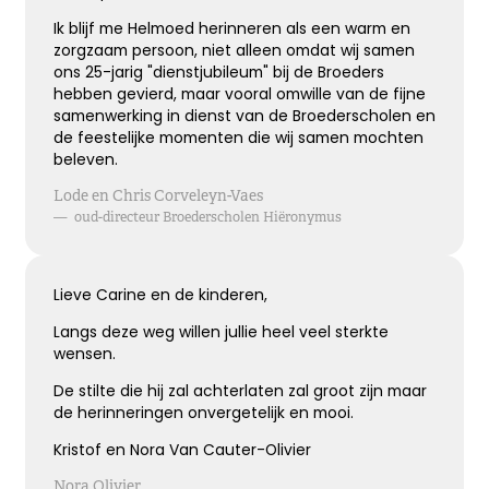
Hoe verdrietig
Ik blijf me Helmoed herinneren als een warm en
Dat diegene die zo dierbaar was
zorgzaam persoon, niet alleen omdat wij samen
Er niet meer is
ons 25-jarig "dienstjubileum" bij de Broeders
hebben gevierd, maar vooral omwille van de fijne
samenwerking in dienst van de Broederscholen en
Kies dit gedicht
de feestelijke momenten die wij samen mochten
beleven.
Lode en Chris Corveleyn-Vaes
—
oud-directeur Broederscholen Hiëronymus
Blijvende herinneringen
De foto’s, de herinneringen, de liefde in je hart, ze
Lieve Carine en de kinderen,
zullen blijven.
Je draagt ze altijd met je mee.
Langs deze weg willen jullie heel veel sterkte
Veel sterkte ...
wensen.
De stilte die hij zal achterlaten zal groot zijn maar
de herinneringen onvergetelijk en mooi.
Kies dit gedicht
Kristof en Nora Van Cauter-Olivier
Nora Olivier