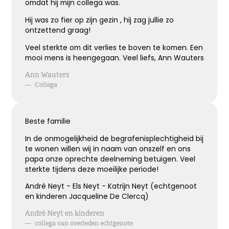
omdat hij mijn collega was.
Hij was zo fier op zijn gezin , hij zag jullie zo
ontzettend graag!
Veel sterkte om dit verlies te boven te komen. Een
mooi mens is heengegaan. Veel liefs, Ann Wauters
Ann Wauters
—
Collega
Beste familie
In de onmogelijkheid de begrafenisplechtigheid bij
te wonen willen wij in naam van onszelf en ons
papa onze oprechte deelneming betuigen. Veel
sterkte tijdens deze moeilijke periode!
André Neyt - Els Neyt - Katrijn Neyt (echtgenoot
en kinderen Jacqueline De Clercq)
André Neyt en kinderen
—
collega van overleden echtgenote