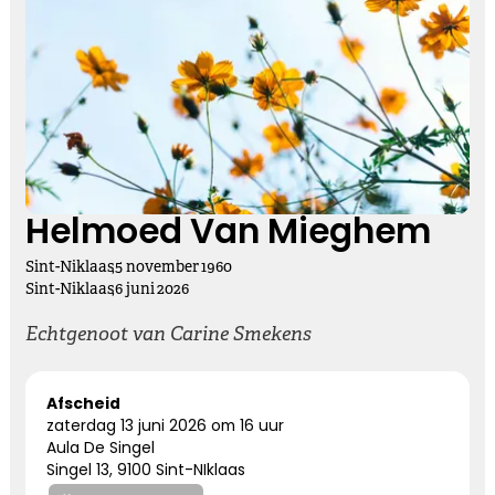
Kies dit gedicht
Vasthouden bij afscheid
Afscheid nemen, is niet loslaten
Het is een andere manier van vasthouden
Helmoed Van Mieghem
Sint-Niklaas
,
5
november
1960
Kies dit gedicht
Sint-Niklaas
,
6
juni
2026
Echtgenoot van Carine Smekens
Altijd bij ons
Afscheid
zaterdag 13 juni 2026 om 16 uur
Nooit meer hier, maar altijd bij ons.
Aula De Singel
Singel 13, 9100 Sint-NIklaas