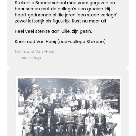
Stekense Broederschool mee vorm gegeven en
haar samen met de collega's zien groeien. Hij
Elke dag gemist
heeft gedurende al die jaren 'een steen verlegd'
zowel letterlijk als figuurlijk. Rust nu maar uit.
Geen dag vergeten, alle dagen gemist
Heel veel sterkte aan jullie, zijn gezin.
Koenraad Van Hoeij (oud-collega Stekene)
Kies dit gedicht
Koenraad Van Hoeij
—
oud-collega
Knuffel voor troost
Een hele dikke knuffel voor jullie in deze moeilijke
periode.
Kies dit gedicht