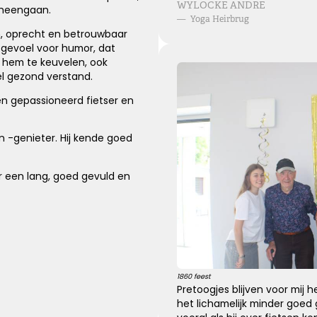
WYLOCKE ANDRE
 heengaan.
—
Yoga Heirbrug
n, oprecht en betrouwbaar
gevoel voor humor, dat
Knuffel voor troost
 hem te keuvelen, ook
el gezond verstand.
Een hele dikke knuffel voor jullie in deze moeilijke
n gepassioneerd fietser en
periode.
n -genieter. Hij kende goed
Kies dit gedicht
 een lang, goed gevuld en
Wens van steun en kracht
Ik wens je sterkte en veel kracht om je verdriet te dragen,
ik wens je liefde en steun, voor nu en alle dagen.
1860 feest
Pretoogjes blijven voor mij 
het lichamelijk minder goed 