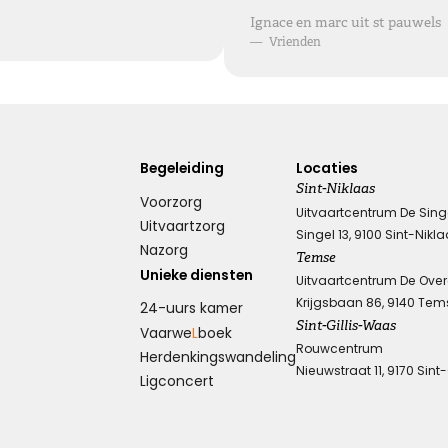
Ignace en marc uit st pauwels
—
Vrienden
Begeleiding
Locaties
Sint-Niklaas
Voorzorg
Uitvaartcentrum De Sing
Uitvaartzorg
Singel 13, 9100 Sint-Nikl
Nazorg
Temse
Unieke diensten
Uitvaartcentrum De Ove
Krijgsbaan 86, 9140 Tem
24-uurs kamer
Sint-Gillis-Waas
Vaarwe
L
boek
Rouwcentrum
Herdenkings­wandeling
Nieuwstraat 11, 9170 Sint
Ligconcert