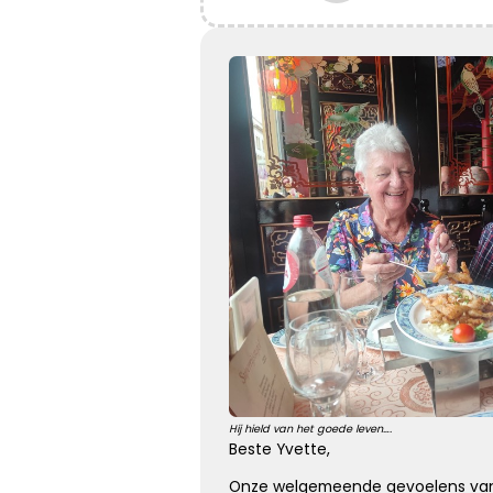
Het grote gemis
Hoe verdrietig
Dat diegene die zo dierbaar was
Er niet meer is
Kies dit gedicht
Loslaten zonder spijt
Loslaten is achterom kijken zonder spijt, en vooruit
kijken zonder verwachtingen ...
Hij hield van het goede leven….
Beste Yvette,
Kies dit gedicht
Onze welgemeende gevoelens van