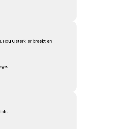
Koester de momenten
Koester de vele mooie momenten die jullie hebben
gehad, kijk terug met een lach en een traan.
 Hou u sterk, er breekt en
Kies dit gedicht
ege.
Moeilijk te uiten
Soms is er zoveel dat we voelen maar zo weinig wat we
kunnen zeggen …
ck .
Kies dit gedicht