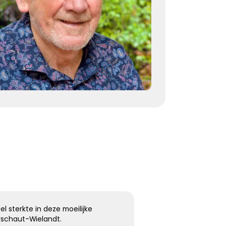
herinneringen voor altijd troost
Kies dit gedicht
Terugdenken met sterkte
Je denkt terug aan hoe het was
Met een glimlach en een traan
Onvoorstelbaar
Dat het leven gewoon doorgaat
Veel sterkte gewenst ...
Kies dit gedicht
l sterkte in deze moeilijke
erschaut-Wielandt.