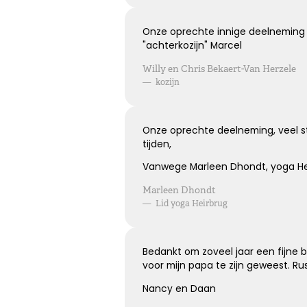
Kies dit gedicht
Onze oprechte innige deelneming b
"achterkozijn" Marcel
Willy en Chris Bekaert-Van Herzele
—
kozijn
Onze oprechte deelneming, veel st
tijden,
Vanwege Marleen Dhondt, yoga He
Marleen Dhondt
—
Lid yoga Heirbrug
Bedankt om zoveel jaar een fijne 
voor mijn papa te zijn geweest. Ru
Nancy en Daan