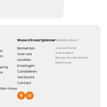
Wase Uitvaartplanner
Beelden door:
Momenten
Joshua D'hondt
el
Sven Soetens
Over ons
aas
Niccola Van den Heuvel
Locaties
More Social
Ervaringen
rgang
Condoleren
se
Vacatures
Contact
-Gillis-Waas