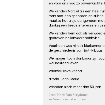
en voor ons nog zo onverwachte,
We kenden Marcel als een heel fij
man met een spontaan en subtiel 
Elke dag gemist
maakte het altijd aangenaam met
dankzij een brede interesse en ve
Geen dag vergeten, alle dagen gemist
We kenden hem ook als verwoed e
gedreven ballonvaart hobbyist.
Voorheen was hij ook bierkenner e
Kies dit gedicht
de geschiedenis van Sint-Niklaas.
We mogen toch dankbaar zijn voor
wel besteed leven.
Vaarwel, lieve vriend…
Onvergetelijk
Niroda, Jean-Marie
Dat jij er bent geweest voor ons is zo onvergetelijk mooi,
Vrienden sinds meer dan 50 jaar.
we vergeten je nooit.
Jean-Marie Van Strydonck
—
Vriend van het echtpaar.