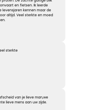
on praten. De zachte guitige blik
onvaart en fietsen. Ik leerde
ste levensjaren kennen maar de
voor altijd. Veel sterkte en moed
den.
eel sterkte
afscheid van je lieve man,we
te lieve mens aan uw zijde.