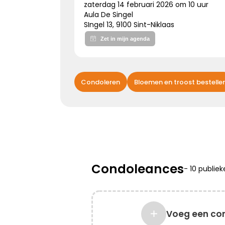
zaterdag 14 februari 2026 om 10 uur
Aula De Singel
SIngel 13, 9100 Sint-Niklaas
Kies dit gedicht
Bijzonder persoon gemist
Condoleren
Bloemen en troost bestelle
De wereld mist een heel bijzonder iemand.
Een dierbaar, geliefd persoon.
Uniek en onvervangbaar.
Veel sterkte toegewenst!
Condoleances
-
10 publie
Kies dit gedicht
Voeg een co