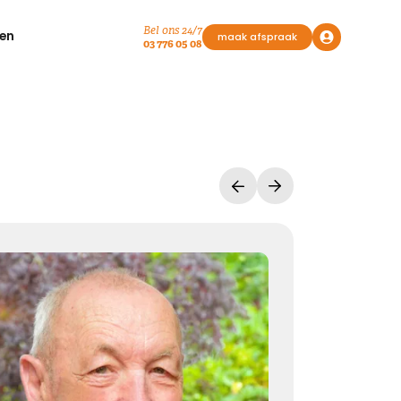
Bel ons 24/7
en
maak afspraak
03 776 05 08
Vasthouden bij afscheid
Afscheid nemen, is niet loslaten
Het is een andere manier van vasthouden
Kies dit gedicht
Liefde geeft troost
Waar rouw is, is liefde. Waar liefde is, geven