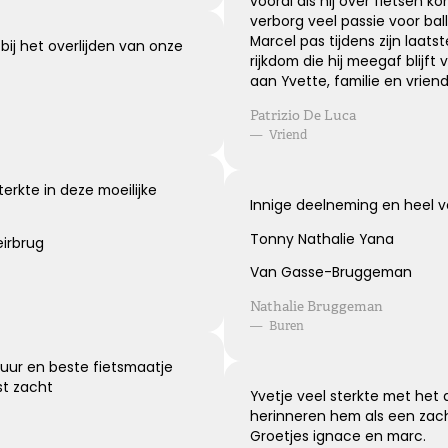
vooral als hij over fietsen k
Kies dit gedicht
verborg veel passie voor ball
Marcel pas tijdens zijn laat
ij het overlijden van onze
rijkdom die hij meegaf blijft 
aan Yvette, familie en vrien
Patrizio De Luca
—
Vriend
erkte in deze moeilijke
Innige deelneming en heel v
Tonny Nathalie Yana
irbrug
Van Gasse-Bruggeman
Nathalie Bruggeman
—
Buren
buur en beste fietsmaatje
st zacht
Yvetje veel sterkte met het 
herinneren hem als een zach
Groetjes ignace en marc.