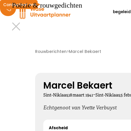
Poëzie & rouwgedichten
Contacteer ons
begeleid
Liefdevolle herinneringen
We wensen je liefdevolle herinneringen die zacht
Rouwberichten
>
Marcel Bekaert
dwarrelen door je hoofd en landen in je hart ...
Kies dit gedicht
Marcel Bekaert
-
Sint-Niklaas
,
18
maart
1941
Sint-Niklaas
,
5
feb
Echtgenoot van Yvette Verbuyst
Altijd bij ons
Afscheid
Nooit meer hier, maar altijd bij ons.