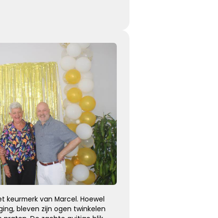
Eeuwige dankbaarheid
Dank voor wie je was en wat je deed, weet dat ik je nooit
vergeet ...
Kies dit gedicht
het keurmerk van Marcel. Hoewel
ging, bleven zijn ogen twinkelen