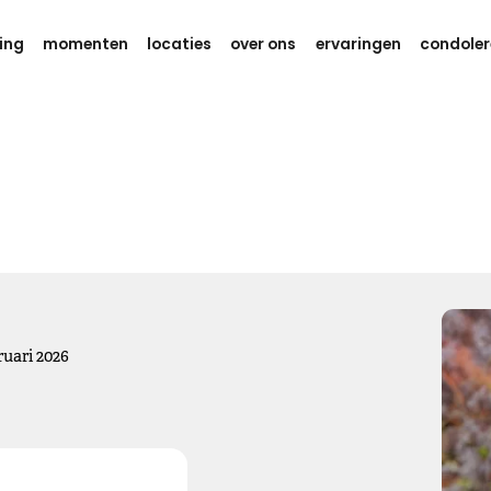
ing
momenten
locaties
over ons
ervaringen
condoler
Gedachten en kracht
Weet dat er aan je wordt gedacht
tijdens deze zware dagen.
Ik wens je eindeloos veel kracht,
om dit verdriet te kunnen dragen.
Kies dit gedicht
ruari
2026
Gedachten bij jou
We willen je even zeggen dat we aan je denken, hou je