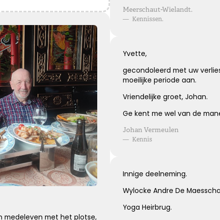
Blijvende herinneringen
Meerschaut-Wielandt.
—
Kennissen.
De foto’s, de herinneringen, de liefde in je hart, ze zullen
blijven.
Je draagt ze altijd met je mee.
Yvette,
Veel sterkte ...
gecondoleerd met uw verlies.
moeilijke periode aan.
Kies dit gedicht
Vriendelijke groet, Johan.
Ge kent me wel van de man
Johan Vermeulen
Leegte en herinneringen
—
Kennis
Een stoel blijft leeg. Een stem blijft zwijgen. Maar in ons
hart zullen de herinneringen voor altijd blijven.
Innige deelneming.
Wylocke Andre De Maesschal
Kies dit gedicht
Yoga Heirbrug.
 medeleven met het plotse,