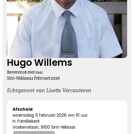
Kies dit gedicht
Vasthouden bij afscheid
Afscheid nemen, is niet loslaten
Het is een andere manier van vasthouden
Hugo Willems
Beveren
,
18
mei
1941
Kies dit gedicht
Sint-Niklaas
,
3
februari
2026
Echtgenoot van Lisette Vercauteren
Altijd bij ons
Afscheid
woensdag 11 februari 2026 om 10 uur
Nooit meer hier, maar altijd bij ons.
H. Familiekerk
Voskenslaan, 9100 Sint-Niklaas