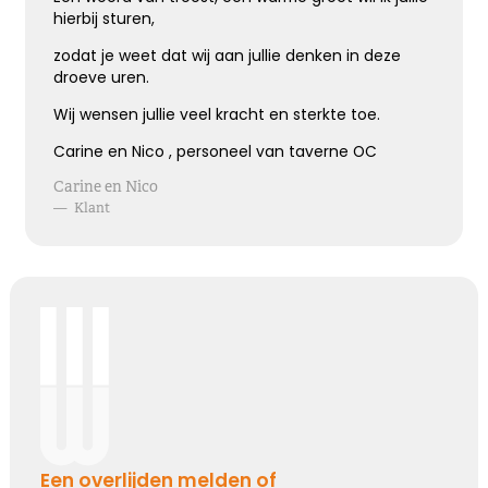
Hoe verdrietig
hierbij sturen,
Dat diegene die zo dierbaar was
Er niet meer is
zodat je weet dat wij aan jullie denken in deze
droeve uren.
Wij wensen jullie veel kracht en sterkte toe.
Kies dit gedicht
Carine en Nico , personeel van taverne OC
Carine en Nico
—
Klant
Blijvende herinneringen
De foto’s, de herinneringen, de liefde in je hart, ze
zullen blijven.
Je draagt ze altijd met je mee.
Veel sterkte ...
Kies dit gedicht
Een overlijden melden of