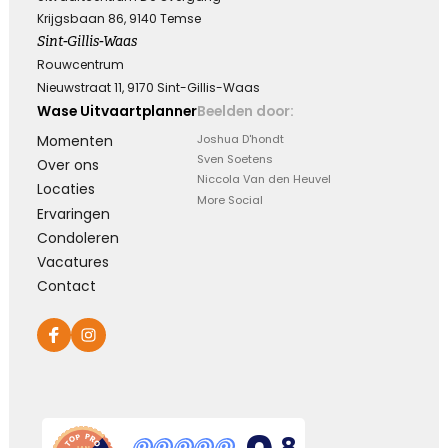
Krijgsbaan 86, 9140 Temse
Sint-Gillis-Waas
Leegte en herinneringen
Rouwcentrum
Nieuwstraat 11, 9170 Sint-Gillis-Waas
Een stoel blijft leeg. Een stem blijft zwijgen. Maar
in ons hart zullen de herinneringen voor altijd
Wase Uitvaartplanner
Beelden door:
blijven.
Momenten
Joshua D'hondt
Sven Soetens
Over ons
Kies dit gedicht
Niccola Van den Heuvel
Locaties
More Social
Ervaringen
Condoleren
Vacatures
Moeilijk te uiten
Contact
Soms is er zoveel dat we voelen maar zo weinig
wat we kunnen zeggen …
Kies dit gedicht
,8