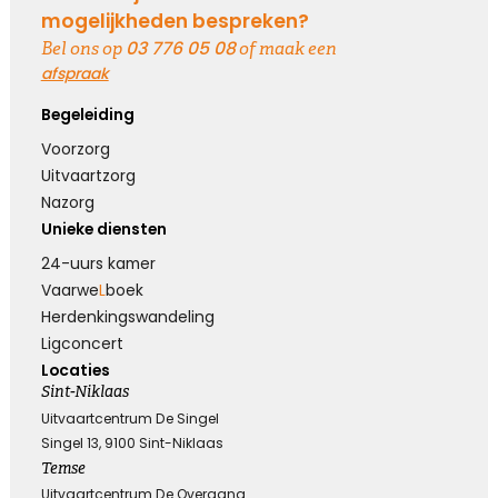
mogelijkheden bespreken?
Koester de momenten
03 776 05 08
Bel ons op
of maak een
afspraak
Koester de vele mooie momenten die jullie
hebben gehad, kijk terug met een lach en een
Begeleiding
traan.
Voorzorg
Uitvaartzorg
Kies dit gedicht
Nazorg
Unieke diensten
24-uurs kamer
Vaarwe
L
boek
Loslaten zonder spijt
Herdenkings­wandeling
Ligconcert
Loslaten is achterom kijken zonder spijt, en
vooruit kijken zonder verwachtingen ...
Locaties
Sint-Niklaas
Uitvaartcentrum De Singel
Singel 13, 9100 Sint-Niklaas
Kies dit gedicht
Temse
Uitvaartcentrum De Overgang