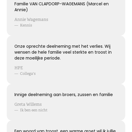
Familie VAN CLAPDORP-WAGEMANS (Marcel en
Annie)
Kies dit gedicht
Annie Wagemans
—
Kennis
Terugdenken met sterkte
Onze oprechte deelneming met het verlies. Wij
Je denkt terug aan hoe het was
wensen de hele familie veel sterkte en troost in
Met een glimlach en een traan
deze moeilijke periode.
Onvoorstelbaar
Dat het leven gewoon doorgaat
HPE
Veel sterkte gewenst ...
—
Collega's
Kies dit gedicht
Innige deelneming aan broers, zussen en familie
Greta Willems
—
Ik ben een nicht
Het grote gemis
Een woord van troost, een warme groet wil ik jullie