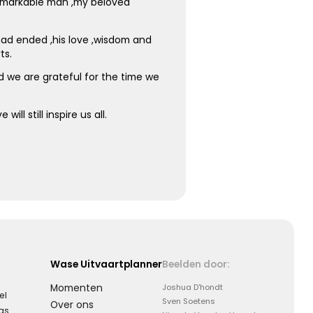
remarkable man ,my beloved
had ended ,his love ,wisdom and
ts.
d we are grateful for the time we
ill still inspire us all.
Wase Uitvaartplanner
Beelden door:
Momenten
Joshua D'hondt
el
Sven Soetens
Over ons
aas