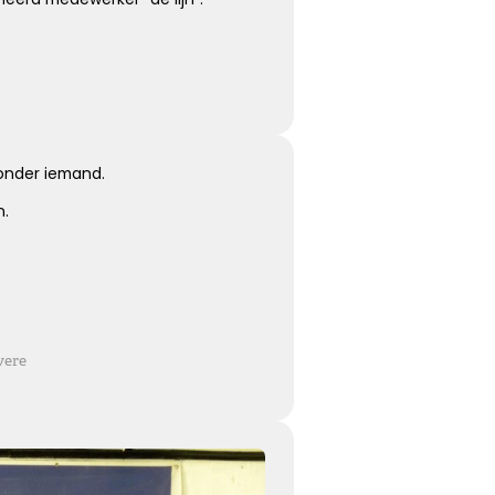
Koester de momenten
Koester de vele mooie momenten die jullie hebben
gehad, kijk terug met een lach en een traan.
Kies dit gedicht
zonder iemand.
n.
Moeilijk te uiten
vere
Soms is er zoveel dat we voelen maar zo weinig wat we
kunnen zeggen …
Kies dit gedicht