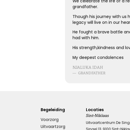
We celebrate the life of a 
grandfather.
Though his journey with us 
legacy will live on in our hear
He fought a brave battle an
had with him.
His strength,kindness and love w
My deepest condolences
NJALUKA IDAH
—
GRANDFATHER
Begeleiding
Locaties
Sint-Niklaas
Voorzorg
Uitvaartcentrum De Sing
Uitvaartzorg
Singel 13, 9100 Sint-Nikl