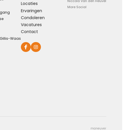
Niccola Van den Heuvel
Locaties
More Social
Ervaringen
rgang
Condoleren
se
Vacatures
Contact
-Gillis-Waas
maneuver