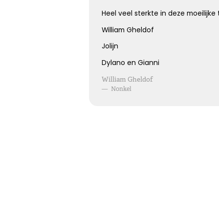
Kies dit gedicht
Heel veel sterkte in deze moeilijke t
William Gheldof
Jolijn
Dylano en Gianni
William Gheldof
—
Nonkel