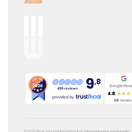
afspraak
9
,8
Google Rev
459 reviews
4.8
provided by
68
review
©
2026
Wase uitvaartplanner
Privacy
Cookies
Algemene voorwaarden