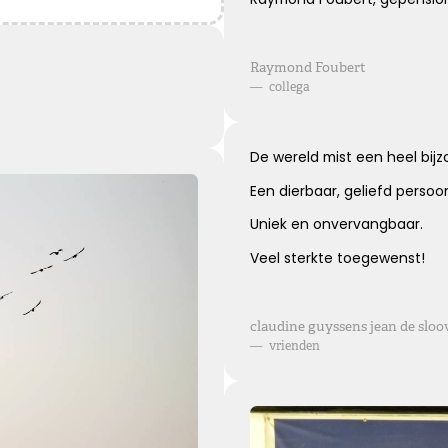
Blijvende herinneringen
De foto’s, de herinneringen, de liefde in je hart, ze zullen
Raymond Foubert
blijven.
—
collega
Je draagt ze altijd met je mee.
Veel sterkte ...
De wereld mist een heel bij
Een dierbaar, geliefd persoo
Kies dit gedicht
Uniek en onvervangbaar.
Veel sterkte toegewenst!
Leegte en herinneringen
claudine guyssens jean de sloo
Een stoel blijft leeg. Een stem blijft zwijgen. Maar in ons
—
vrienden
hart zullen de herinneringen voor altijd blijven.
Kies dit gedicht