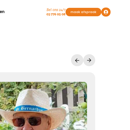
Bel ons 24/7
en
maak afspraak
03 776 05 08
Vasthouden bij afscheid
Afscheid nemen, is niet loslaten
Het is een andere manier van vasthouden
Kies dit gedicht
Liefde geeft troost
Waar rouw is, is liefde. Waar liefde is, geven