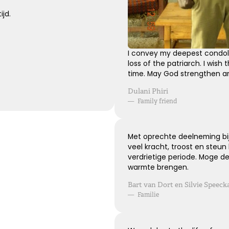
Kies dit gedicht
ijd.
I convey my deepest condole
loss of the patriarch. I wish t
time. May God strengthen an
Dulani Phiri
—
Family friend
Met oprechte deelneming bij 
veel kracht, troost en steun 
verdrietige periode. Moge d
warmte brengen.
Bart van Dort en Silvie Speeck
—
Familie