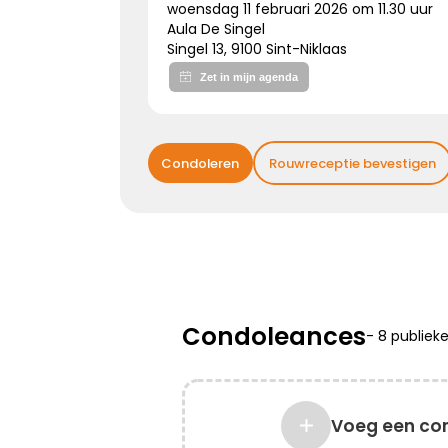
woensdag 11 februari 2026 om 11.30 uur
Aula De Singel
Singel 13, 9100 Sint-Niklaas
Kies dit gedicht
Bijzonder persoon gemist
Condoleren
Rouwreceptie bevestigen
De wereld mist een heel bijzonder iemand.
Een dierbaar, geliefd persoon.
Uniek en onvervangbaar.
Veel sterkte toegewenst!
Condoleances
-
8 publiek
Kies dit gedicht
Voeg een co