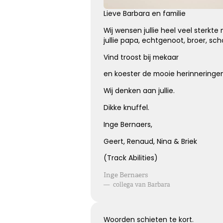
Lieve Barbara en familie
Wij wensen jullie heel veel sterkte 
Elke dag gemist
jullie papa, echtgenoot, broer, scho
Vind troost bij mekaar
Geen dag vergeten, alle dagen gemist
en koester de mooie herinneringen
Wij denken aan jullie.
Kies dit gedicht
Dikke knuffel.
Inge Bernaers,
Geert, Renaud, Nina & Briek
Onvergetelijk
(Track Abilities)
Inge Bernaers
Dat jij er bent geweest voor ons is zo onvergetelijk mooi,
—
collega van Barbara
we vergeten je nooit.
Woorden schieten te kort.