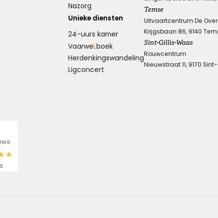
Nazorg
Temse
Unieke diensten
Uitvaartcentrum De Ove
Krijgsbaan 86, 9140 Tem
24-uurs kamer
Sint-Gillis-Waas
Vaarwe
L
boek
Rouwcentrum
Herdenkings­wandeling
Nieuwstraat 11, 9170 Sint
Ligconcert
iews
s