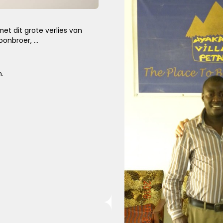
met dit grote verlies van
Knuffel voor troost
onbroer, ...
Een hele dikke knuffel voor jullie in deze moeilijke
periode.
.
Kies dit gedicht
Wens van steun en kracht
Ik wens je sterkte en veel kracht om je verdriet te dragen,
ik wens je liefde en steun, voor nu en alle dagen.