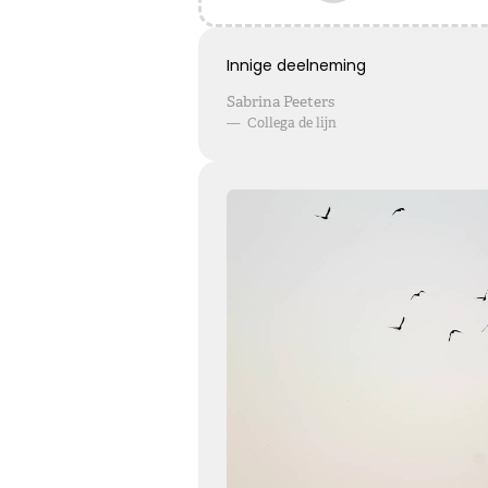
Het grote gemis
Hoe verdrietig
Innige deelneming
Dat diegene die zo dierbaar was
Sabrina Peeters
Er niet meer is
—
Collega de lijn
Kies dit gedicht
Loslaten zonder spijt
Loslaten is achterom kijken zonder spijt, en vooruit
kijken zonder verwachtingen ...
Kies dit gedicht