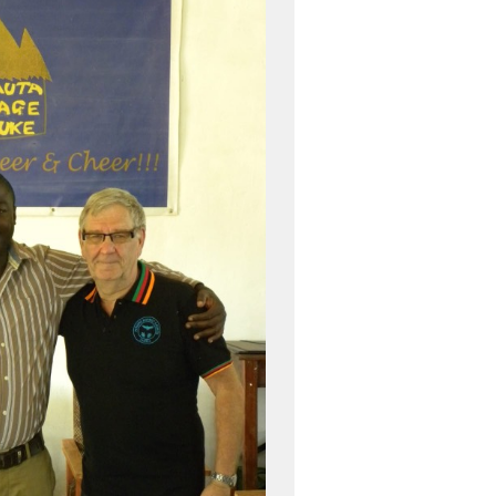
Eeuwige dankbaarheid
Dank voor wie je was en wat je deed, weet dat ik je nooit
vergeet ...
Kies dit gedicht