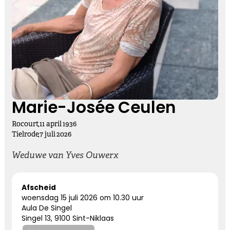
Kies dit gedicht
Vasthouden bij afscheid
Afscheid nemen, is niet loslaten
Het is een andere manier van vasthouden
Marie-Josée Ceulen
Rocourt
,
11
april
1936
Kies dit gedicht
Tielrode
,
7
juli
2026
Weduwe van Yves Ouwerx
Altijd bij ons
Afscheid
woensdag 15 juli 2026 om 10.30 uur
Nooit meer hier, maar altijd bij ons.
Aula De Singel
Singel 13, 9100 Sint-Niklaas