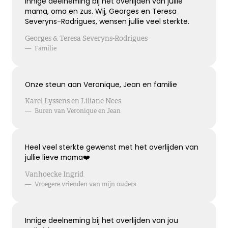
Innige deelneming bij het overlijden van jullie
mama, oma en zus. Wij, Georges en Teresa
Kies dit gedicht
Severyns-Rodrigues, wensen jullie veel sterkte.
Georges & Teresa Severyns-Rodrigues
—
Familie
Terugdenken met sterkte
Onze steun aan Veronique, Jean en familie
Je denkt terug aan hoe het was
Met een glimlach en een traan
Karel Lyssens en Liliane Nees
Onvoorstelbaar
—
Buren van Veronique en Jean
Dat het leven gewoon doorgaat
Veel sterkte gewenst ...
Heel veel sterkte gewenst met het overlijden van
jullie lieve mama❤️
Kies dit gedicht
Vanhoecke Ingrid
—
Vroegere vrienden van mijn ouders
Het grote gemis
Innige deelneming bij het overlijden van jou