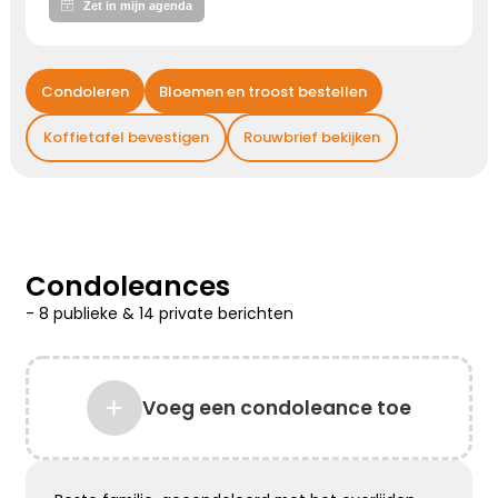
Kies dit gedicht
Condoleren
Bloemen en troost bestellen
Gedachten bij jou
Koffietafel bevestigen
Rouwbrief bekijken
We willen je even zeggen dat we aan je denken,
hou je sterk ...
Kies dit gedicht
Condoleances
-
8 publieke
&
14 private
berichten
Liefde geeft troost
Waar rouw is, is liefde. Waar liefde is, geven
Voeg een condoleance toe
herinneringen voor altijd troost
Kies dit gedicht