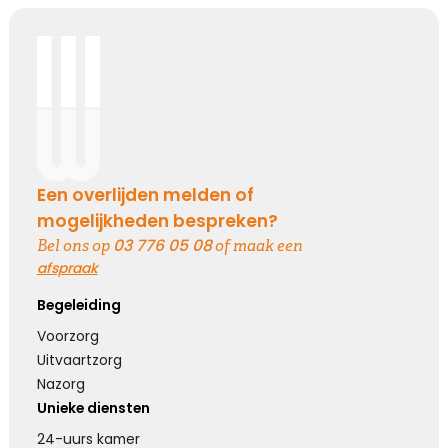
Koester de momenten
Koester de vele mooie momenten die jullie
hebben gehad, kijk terug met een lach en een
traan.
Kies dit gedicht
Een overlijden melden of
mogelijkheden bespreken?
03 776 05 08
Bel ons op
of maak een
Loslaten zonder spijt
afspraak
Begeleiding
Loslaten is achterom kijken zonder spijt, en
vooruit kijken zonder verwachtingen ...
Voorzorg
Uitvaartzorg
Nazorg
Kies dit gedicht
Unieke diensten
24-uurs kamer