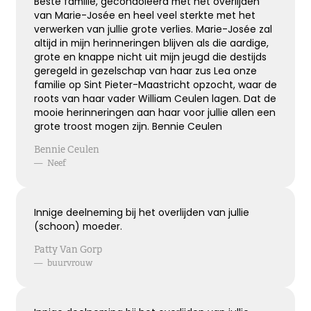
Beste familie, gecondoleerd met het overlijden
van Marie-Josée en heel veel sterkte met het
verwerken van jullie grote verlies. Marie-Josée zal
altijd in mijn herinneringen blijven als die aardige,
Bijzonder persoon gemist
grote en knappe nicht uit mijn jeugd die destijds
geregeld in gezelschap van haar zus Lea onze
De wereld mist een heel bijzonder iemand.
familie op Sint Pieter-Maastricht opzocht, waar de
Een dierbaar, geliefd persoon.
roots van haar vader William Ceulen lagen. Dat de
Uniek en onvervangbaar.
mooie herinneringen aan haar voor jullie allen een
Veel sterkte toegewenst!
grote troost mogen zijn. Bennie Ceulen
Bennie Ceulen
—
Neef
Kies dit gedicht
Innige deelneming bij het overlijden van jullie
(schoon) moeder.
Broosheid van het leven
Patty Van Gorp
We beseffen nu meer dan ooit,
—
buurvrouw
hoe broos en kwetsbaar het leven is.
Mijn oprechte deelneming