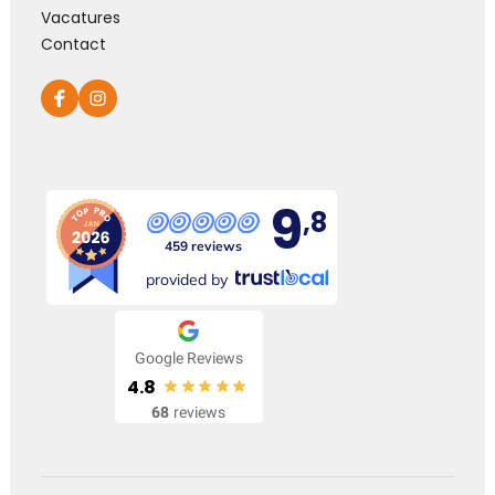
Vacatures
Contact
Elke dag gemist
Geen dag vergeten, alle dagen gemist
Kies dit gedicht
9
,8
459 reviews
Knuffel voor troost
provided by
Een hele dikke knuffel voor jullie in deze moeilijke
periode.
Google Reviews
4.8
68
reviews
Kies dit gedicht