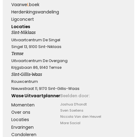
Vaarwe
L
boek
Herdenkings­wandeling
Leegte en herinneringen
Ligconcert
Locaties
Een stoel blijft leeg. Een stem blijft zwijgen. Maar
Sint-Niklaas
in ons hart zullen de herinneringen voor altijd
blijven.
Uitvaartcentrum De Singel
Singel 13, 9100 Sint-Niklaas
Temse
Kies dit gedicht
Uitvaartcentrum De Overgang
Krijgsbaan 86, 9140 Temse
Sint-Gillis-Waas
Rouwcentrum
Moeilijk te uiten
Nieuwstraat 11, 9170 Sint-Gillis-Waas
Wase Uitvaartplanner
Beelden door:
Soms is er zoveel dat we voelen maar zo weinig
wat we kunnen zeggen …
Momenten
Joshua D'hondt
Sven Soetens
Over ons
Niccola Van den Heuvel
Locaties
More Social
Kies dit gedicht
Ervaringen
Condoleren