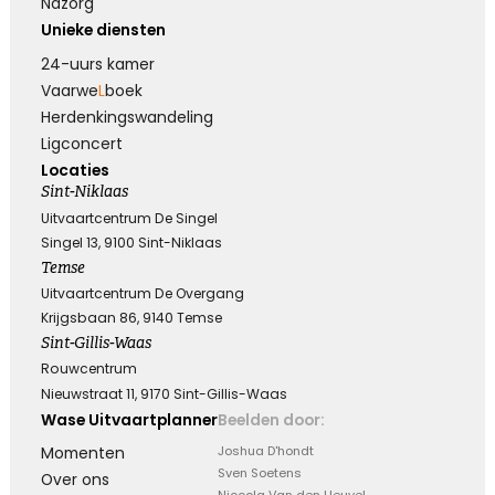
Nazorg
Unieke diensten
24-uurs kamer
Vaarwe
L
boek
Herdenkings­wandeling
Ligconcert
Locaties
Sint-Niklaas
Uitvaartcentrum De Singel
Singel 13, 9100 Sint-Niklaas
Temse
Uitvaartcentrum De Overgang
Krijgsbaan 86, 9140 Temse
Sint-Gillis-Waas
Rouwcentrum
Nieuwstraat 11, 9170 Sint-Gillis-Waas
Wase Uitvaartplanner
Beelden door:
Momenten
Joshua D'hondt
Sven Soetens
Over ons