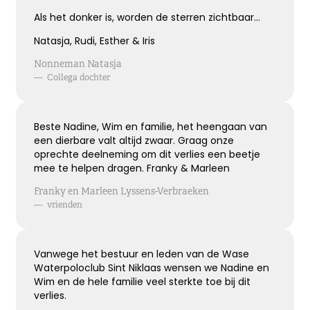
Als het donker is, worden de sterren zichtbaar…
Kies dit gedicht
Natasja, Rudi, Esther & Iris
Nonneman Natasja
—
Collega dochter
Terugdenken met sterkte
Je denkt terug aan hoe het was
Beste Nadine, Wim en familie, het heengaan van
Met een glimlach en een traan
een dierbare valt altijd zwaar. Graag onze
Onvoorstelbaar
oprechte deelneming om dit verlies een beetje
Dat het leven gewoon doorgaat
mee te helpen dragen. Franky & Marleen
Veel sterkte gewenst ...
Franky en Marleen Lyssens-Verbraeken
—
vrienden
Kies dit gedicht
Vanwege het bestuur en leden van de Wase
Waterpoloclub Sint Niklaas wensen we Nadine en
Wim en de hele familie veel sterkte toe bij dit
Het grote gemis
verlies.