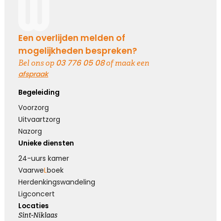
Koester de momenten
Koester de vele mooie momenten die jullie
Een overlijden melden of
hebben gehad, kijk terug met een lach en een
mogelijkheden bespreken?
traan.
03 776 05 08
Bel ons op
of maak een
afspraak
Kies dit gedicht
Begeleiding
Voorzorg
Uitvaartzorg
Nazorg
Loslaten zonder spijt
Unieke diensten
Loslaten is achterom kijken zonder spijt, en
24-uurs kamer
vooruit kijken zonder verwachtingen ...
Vaarwe
L
boek
Herdenkings­wandeling
Ligconcert
Kies dit gedicht
Locaties
Sint-Niklaas