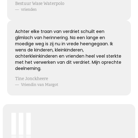
Hoe verdrietig
Bestuur Wase Waterpolo
Dat diegene die zo dierbaar was
—
vrienden
Er niet meer is
Achter elke traan van verdriet schuilt een
Kies dit gedicht
glimlach van herinnering. Na een lange en
moedige weg is zij nu in vrede heengegaan. Ik
wens de kinderen, kleinkinderen,
achterkleinkinderen en vrienden heel veel sterkte
met het verwerken van dit verdriet. Mijn oprechte
Blijvende herinneringen
deelneming.
De foto’s, de herinneringen, de liefde in je hart, ze
Tine Jonckheere
zullen blijven.
—
Vriendin van Margot
Je draagt ze altijd met je mee.
Veel sterkte ...
Kies dit gedicht