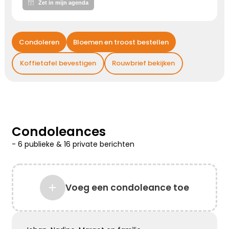
Kies dit gedicht
Condoleren
Bloemen en troost bestellen
Gedachten bij jou
Koffietafel bevestigen
Rouwbrief bekijken
We willen je even zeggen dat we aan je denken,
hou je sterk ...
Kies dit gedicht
Condoleances
-
6 publieke
&
16 private
berichten
Liefde geeft troost
Waar rouw is, is liefde. Waar liefde is, geven
Voeg een condoleance toe
herinneringen voor altijd troost
Kies dit gedicht