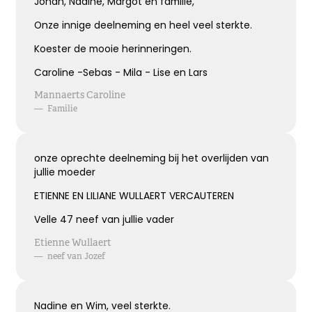
Johan, Nadine, Margot en familie,
Onze innige deelneming en heel veel sterkte.
Bijzonder persoon gemist
Koester de mooie herinneringen.
Caroline -Sebas - Mila - Lise en Lars
De wereld mist een heel bijzonder iemand.
Een dierbaar, geliefd persoon.
Mannaerts Caroline
Uniek en onvervangbaar.
—
Familie
Veel sterkte toegewenst!
onze oprechte deelneming bij het overlijden van
Kies dit gedicht
jullie moeder
ETIENNE EN LILIANE WULLAERT VERCAUTEREN
Velle 47 neef van jullie vader
Broosheid van het leven
Etienne Wullaert
—
neef van Jozef
We beseffen nu meer dan ooit,
hoe broos en kwetsbaar het leven is.
Mijn oprechte deelneming
Nadine en Wim, veel sterkte.