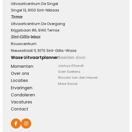
Uitvaartcentrum De Singel
Singel 13, 9100 Sint-Niklaas
Leegte en herinneringen
Temse
Uitvaartcentrum De Overgang
Een stoel blijft leeg. Een stem blijft zwijgen. Maar
Krijgsbaan 86, 9140 Temse
in ons hart zullen de herinneringen voor altijd
Sint-Gillis-Waas
blijven.
Rouwcentrum
Nieuwstraat 11, 9170 Sint-Gillis-Waas
Kies dit gedicht
Wase Uitvaartplanner
Beelden door:
Momenten
Joshua D'hondt
Sven Soetens
Over ons
Niccola Van den Heuvel
Moeilijk te uiten
Locaties
More Social
Ervaringen
Soms is er zoveel dat we voelen maar zo weinig
Condoleren
wat we kunnen zeggen …
Vacatures
Contact
Kies dit gedicht