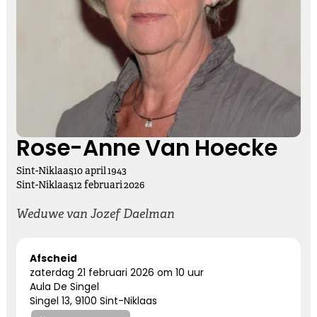
Kies dit gedicht
Vasthouden bij afscheid
Afscheid nemen, is niet loslaten
Het is een andere manier van vasthouden
Rose-Anne Van Hoecke
Sint-Niklaas
,
10
april
1943
Kies dit gedicht
Sint-Niklaas
,
12
februari
2026
Weduwe van Jozef Daelman
Altijd bij ons
Afscheid
zaterdag 21 februari 2026 om 10 uur
Nooit meer hier, maar altijd bij ons.
Aula De Singel
Singel 13, 9100 Sint-Niklaas