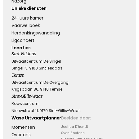
Nazorg
Unieke diensten
24-uurs kamer
Vaarwe
L
boek
Herdenkings­wandeling
Ligconcert
Locaties
Sint-Niklaas
Uitvaartcentrum De Singel
Singel 13, 9100 Sint-Niklaas
Temse
Uitvaartcentrum De Overgang
Krijgsbaan 86, 9140 Temse
Sint-Gillis-Waas
Rouwcentrum
Nieuwstraat 11, 9170 Sint-Gillis-Waas
Wase Uitvaartplanner
Beelden door:
Momenten
Joshua D'hondt
Sven Soetens
Over ons