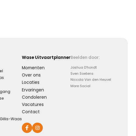
Wase Uitvaartplanner
Beelden door:
Momenten
Joshua D'hondt
el
Sven Soetens
Over ons
aas
Niccola Van den Heuvel
Locaties
More Social
Ervaringen
rgang
Condoleren
se
Vacatures
Contact
-Gillis-Waas