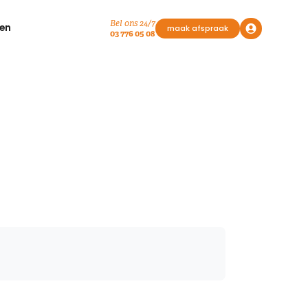
Bel ons 24/7
en
maak afspraak
03 776 05 08