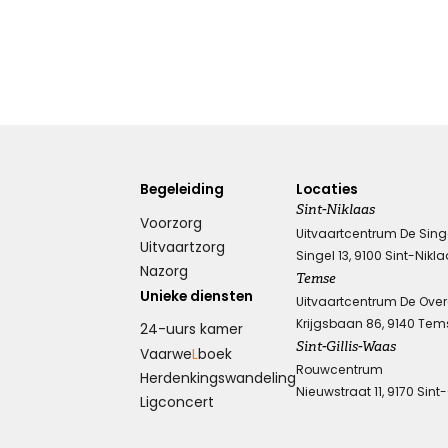
Begeleiding
Locaties
Sint-Niklaas
Voorzorg
Uitvaartcentrum De Sing
Uitvaartzorg
Singel 13, 9100 Sint-Nikl
Nazorg
Temse
Unieke diensten
Uitvaartcentrum De Ove
Krijgsbaan 86, 9140 Tem
24-uurs kamer
Sint-Gillis-Waas
Vaarwe
L
boek
Rouwcentrum
Herdenkings­wandeling
Nieuwstraat 11, 9170 Sint
Ligconcert