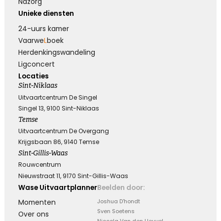
Nazorg
Unieke diensten
24-uurs kamer
Vaarwe
L
boek
Herdenkings­wandeling
Ligconcert
Locaties
Sint-Niklaas
Uitvaartcentrum De Singel
Singel 13, 9100 Sint-Niklaas
Temse
Uitvaartcentrum De Overgang
Krijgsbaan 86, 9140 Temse
Sint-Gillis-Waas
Rouwcentrum
Nieuwstraat 11, 9170 Sint-Gillis-Waas
Wase Uitvaartplanner
Beelden door:
Momenten
Joshua D'hondt
Sven Soetens
Over ons