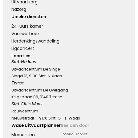
Uitvaartzorg
Nazorg
Unieke diensten
24-uurs kamer
Vaarwe
L
boek
Herdenkings­wandeling
Ligconcert
Locaties
Sint-Niklaas
Uitvaartcentrum De Singel
Singel 13, 9100 Sint-Niklaas
Temse
Uitvaartcentrum De Overgang
Krijgsbaan 86, 9140 Temse
Sint-Gillis-Waas
Rouwcentrum
Nieuwstraat 11, 9170 Sint-Gillis-Waas
Wase Uitvaartplanner
Beelden door:
Momenten
Joshua D'hondt