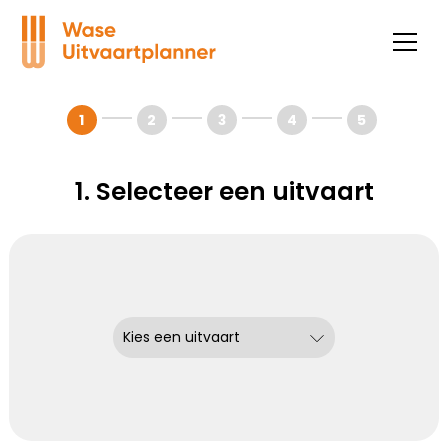
1
2
3
4
5
1. Selecteer een uitvaart