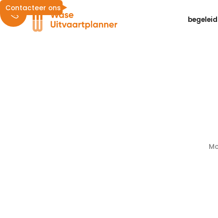
Contacteer ons
begeleid
M
A