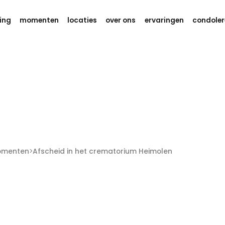
ing
momenten
locaties
over ons
ervaringen
condoler
omenten
>
Afscheid in het crematorium Heimolen
fscheid in het crematorium Heimol