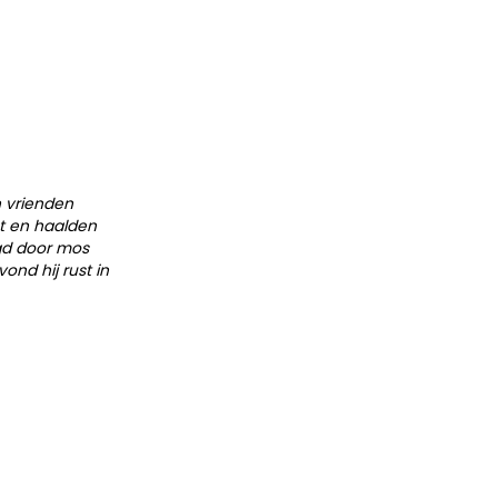
n vrienden
et en haalden
ngd door mos
ond hij rust in