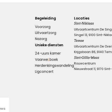
Begeleiding
Locaties
Sint-Niklaas
Voorzorg
Uitvaartcentrum De Sing
Uitvaartzorg
Singel 13, 9100 Sint-Nikl
Nazorg
Temse
Unieke diensten
Uitvaartcentrum De Ove
Krijgsbaan 86, 9140 Tem
24-uurs kamer
Sint-Gillis-Waas
Vaarwe
L
boek
Rouwcentrum
Herdenkings­wandeling
Nieuwstraat 11, 9170 Sint
Ligconcert
iews