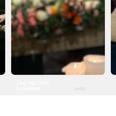
Zeg het met
bloemen
bekijk