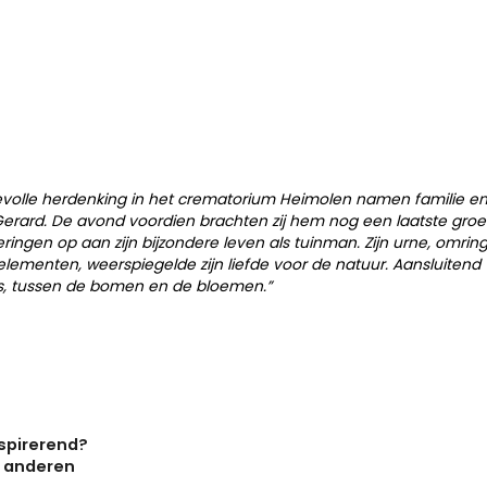
devolle herdenking in het crematorium Heimolen namen familie e
Gerard. De avond voordien brachten zij hem nog een laatste gro
ingen op aan zijn bijzondere leven als tuinman. Zijn urne, omri
elementen, weerspiegelde zijn liefde voor de natuur. Aansluitend v
, tussen de bomen en de bloemen.”
nspirerend?
t anderen