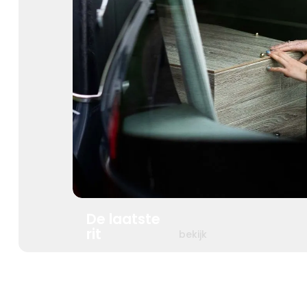
De laatste
rit
bekijk