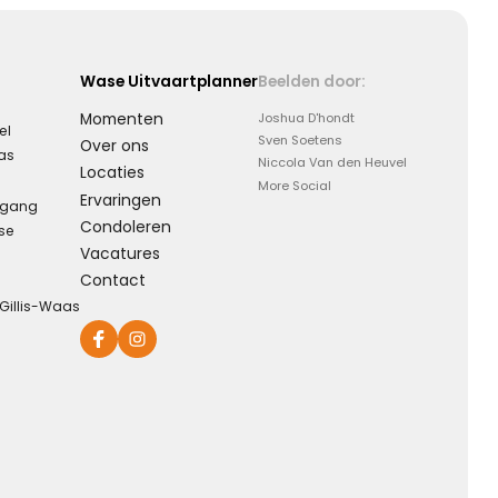
Wase Uitvaartplanner
Beelden door:
Momenten
Joshua D'hondt
el
Sven Soetens
Over ons
aas
Niccola Van den Heuvel
Locaties
More Social
Ervaringen
rgang
Condoleren
se
Vacatures
Contact
-Gillis-Waas