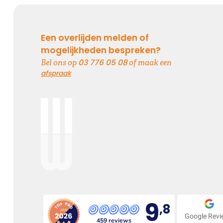
Een overlijden melden of
mogelijkheden bespreken?
03 776 05 08
Bel ons op
of maak een
afspraak
9
,8
Google Rev
459 reviews