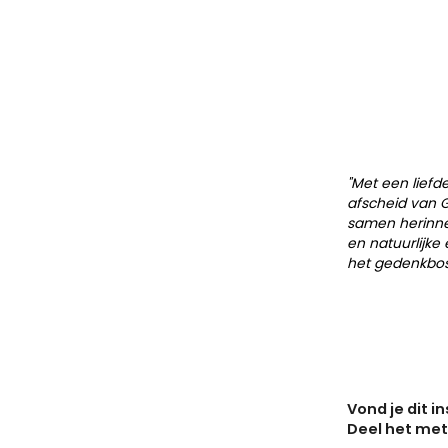
"Met een lief
afscheid van 
samen herinner
en natuurlijke 
het gedenkbos
Vond je dit i
Deel het me