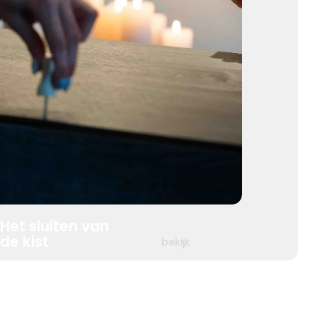
Het sluiten van
de kist
bekijk