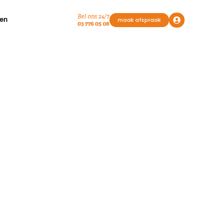
Bel ons 24/7
en
maak afspraak
03 776 05 08
en