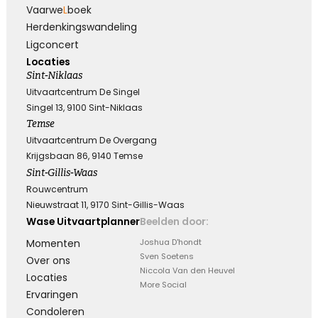
Vaarwe
L
boek
Herdenkings­wandeling
Ligconcert
Locaties
Sint-Niklaas
Uitvaartcentrum De Singel
Singel 13, 9100 Sint-Niklaas
Temse
Uitvaartcentrum De Overgang
Krijgsbaan 86, 9140 Temse
Sint-Gillis-Waas
Rouwcentrum
Nieuwstraat 11, 9170 Sint-Gillis-Waas
Wase Uitvaartplanner
Beelden door:
Momenten
Joshua D'hondt
Sven Soetens
Over ons
Niccola Van den Heuvel
Locaties
More Social
Ervaringen
Condoleren