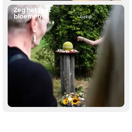
Zeg het met
bloemen
bekijk
Geen steen of muur,
liefst de natuur
bekijk