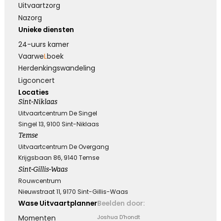
Uitvaartzorg
Nazorg
Unieke diensten
24-uurs kamer
Vaarwe
L
boek
Herdenkings­wandeling
Ligconcert
Locaties
Sint-Niklaas
Uitvaartcentrum De Singel
Singel 13, 9100 Sint-Niklaas
Temse
Uitvaartcentrum De Overgang
Krijgsbaan 86, 9140 Temse
Sint-Gillis-Waas
Rouwcentrum
Nieuwstraat 11, 9170 Sint-Gillis-Waas
Wase Uitvaartplanner
Beelden door:
Momenten
Joshua D'hondt