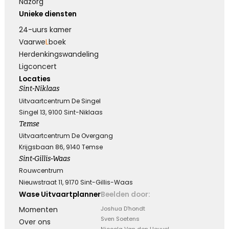
Nazorg
Unieke diensten
24-uurs kamer
Vaarwe
L
boek
Herdenkings­wandeling
Ligconcert
Locaties
Sint-Niklaas
Uitvaartcentrum De Singel
Singel 13, 9100 Sint-Niklaas
Temse
Uitvaartcentrum De Overgang
Krijgsbaan 86, 9140 Temse
Sint-Gillis-Waas
Rouwcentrum
Nieuwstraat 11, 9170 Sint-Gillis-Waas
Wase Uitvaartplanner
Beelden door:
Momenten
Joshua D'hondt
Sven Soetens
Over ons