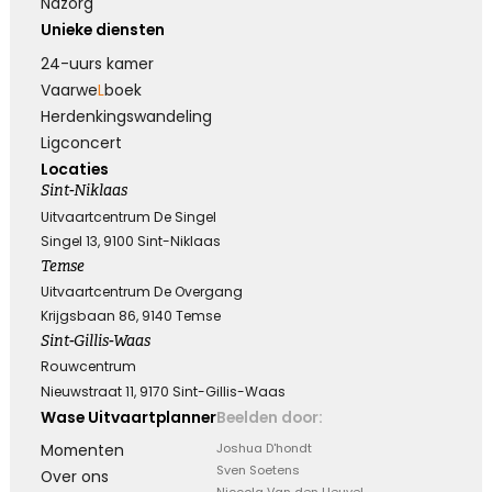
Nazorg
Unieke diensten
24-uurs kamer
Vaarwe
L
boek
Herdenkings­wandeling
Ligconcert
Locaties
Sint-Niklaas
Uitvaartcentrum De Singel
Singel 13, 9100 Sint-Niklaas
Temse
Uitvaartcentrum De Overgang
Krijgsbaan 86, 9140 Temse
Sint-Gillis-Waas
Rouwcentrum
Nieuwstraat 11, 9170 Sint-Gillis-Waas
Wase Uitvaartplanner
Beelden door:
Momenten
Joshua D'hondt
Sven Soetens
Over ons