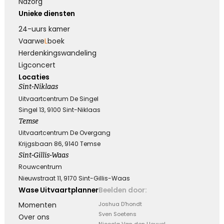
Nazorg
Unieke diensten
24-uurs kamer
Vaarwe
L
boek
Herdenkings­wandeling
Ligconcert
Locaties
Sint-Niklaas
Uitvaartcentrum De Singel
Singel 13, 9100 Sint-Niklaas
Temse
Uitvaartcentrum De Overgang
Krijgsbaan 86, 9140 Temse
Sint-Gillis-Waas
Rouwcentrum
Nieuwstraat 11, 9170 Sint-Gillis-Waas
Wase Uitvaartplanner
Beelden door:
Momenten
Joshua D'hondt
Sven Soetens
Over ons