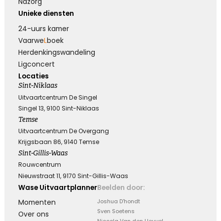
Nazorg
Unieke diensten
24-uurs kamer
Vaarwe
L
boek
Herdenkings­wandeling
Ligconcert
Locaties
Sint-Niklaas
Uitvaartcentrum De Singel
Singel 13, 9100 Sint-Niklaas
Temse
Uitvaartcentrum De Overgang
Krijgsbaan 86, 9140 Temse
Sint-Gillis-Waas
Rouwcentrum
Nieuwstraat 11, 9170 Sint-Gillis-Waas
Wase Uitvaartplanner
Beelden door:
Momenten
Joshua D'hondt
Sven Soetens
Over ons