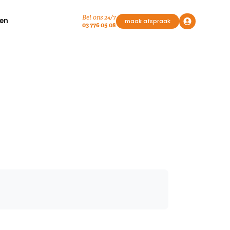
Bel ons 24/7
en
maak afspraak
03 776 05 08