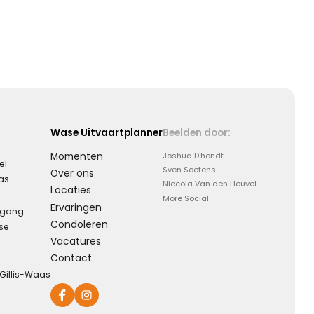
Wase Uitvaartplanner
Beelden door:
Momenten
Joshua D'hondt
el
Sven Soetens
Over ons
aas
Niccola Van den Heuvel
Locaties
More Social
Ervaringen
rgang
Condoleren
se
Vacatures
Contact
-Gillis-Waas