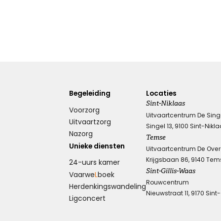
Begeleiding
Locaties
Sint-Niklaas
Voorzorg
Uitvaartcentrum De Sing
Uitvaartzorg
Singel 13, 9100 Sint-Nikl
Nazorg
Temse
Unieke diensten
Uitvaartcentrum De Ove
Krijgsbaan 86, 9140 Tem
24-uurs kamer
Sint-Gillis-Waas
Vaarwe
L
boek
Rouwcentrum
Herdenkings­wandeling
Nieuwstraat 11, 9170 Sint
Ligconcert