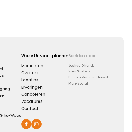
Wase Uitvaartplanner
Beelden door:
Momenten
Joshua D'hondt
el
Sven Soetens
Over ons
aas
Niccola Van den Heuvel
Locaties
More Social
Ervaringen
rgang
Condoleren
se
Vacatures
Contact
-Gillis-Waas