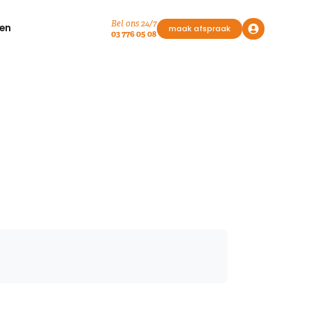
Bel ons 24/7
en
maak afspraak
03 776 05 08