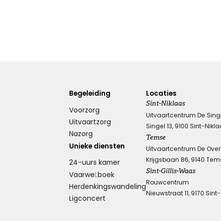
Begeleiding
Locaties
Sint-Niklaas
Voorzorg
Uitvaartcentrum De Sing
Uitvaartzorg
Singel 13, 9100 Sint-Nikl
Nazorg
Temse
Unieke diensten
Uitvaartcentrum De Ove
Krijgsbaan 86, 9140 Tem
24-uurs kamer
Sint-Gillis-Waas
Vaarwe
L
boek
Rouwcentrum
Herdenkings­wandeling
Nieuwstraat 11, 9170 Sint
Ligconcert