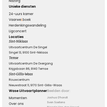
Nazorg
Unieke diensten
24-uurs kamer
Vaarwe
L
boek
Herdenkings­wandeling
Ligconcert
Locaties
Sint-Niklaas
Uitvaartcentrum De Singel
Singel 13, 9100 Sint-Niklaas
Temse
Uitvaartcentrum De Overgang
Krijgsbaan 86, 9140 Temse
Sint-Gillis-Waas
Rouwcentrum
Nieuwstraat 11, 9170 Sint-Gillis-Waas
Wase Uitvaartplanner
Beelden door:
Momenten
Joshua D'hondt
Sven Soetens
Over ons