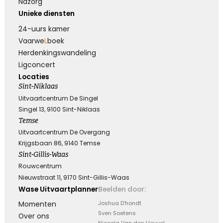
Nazorg
Unieke diensten
24-uurs kamer
Vaarwe
L
boek
Herdenkings­wandeling
Ligconcert
Locaties
Sint-Niklaas
Uitvaartcentrum De Singel
Singel 13, 9100 Sint-Niklaas
Temse
Uitvaartcentrum De Overgang
Krijgsbaan 86, 9140 Temse
Sint-Gillis-Waas
Rouwcentrum
Nieuwstraat 11, 9170 Sint-Gillis-Waas
Wase Uitvaartplanner
Beelden door:
Momenten
Joshua D'hondt
Sven Soetens
Over ons